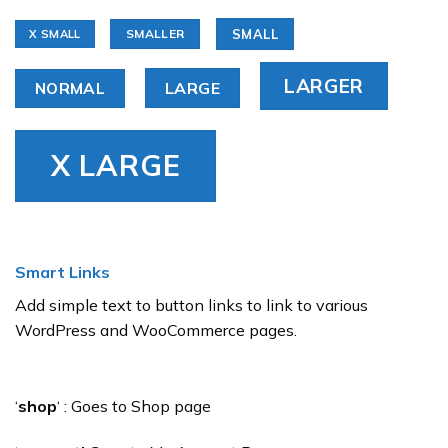
SMALL
SMALLER
X SMALL
LARGER
NORMAL
LARGE
X LARGE
Smart Links
Add simple text to button links to link to various
WordPress and WooCommerce pages.
‘
shop
‘ : Goes to Shop page