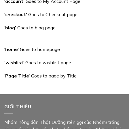
‘
account’
Goes to My Account Page
‘
checkout’
Goes to Checkout page
‘
blog’
Goes to blog page
‘
home
‘ Goes to homepage
‘wishlist
‘ Goes to wishlist page
‘
Page Title
‘ Goes to page by Title.
GIỚI THIỆU
Nhóm nông dân Thật Dưỡng (tên gọi của Nhóm) trồng,