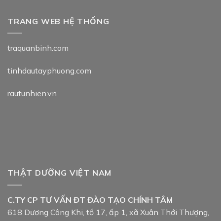
TRANG WEB HỆ THỐNG
traquanbinh.com
tinhdautayphuong.com
rautunhien.vn
THẬT DƯỠNG VIỆT NAM
C.TY CP TƯ VẤN ĐT ĐÀO TẠO CHÍNH TÂM
618 Dương Công Khi, tổ 17, ấp 1, xã Xuân Thới Thượng,