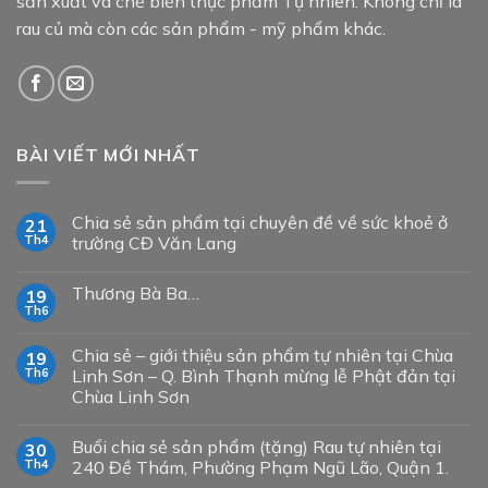
sản xuất và chế biến thực phẩm Tự nhiên. Không chỉ là
rau củ mà còn các sản phẩm - mỹ phẩm khác.
BÀI VIẾT MỚI NHẤT
Chia sẻ sản phẩm tại chuyên đề về sức khoẻ ở
21
Th4
trường CĐ Văn Lang
Thương Bà Ba…
19
Th6
Chia sẻ – giới thiệu sản phẩm tự nhiên tại Chùa
19
Th6
Linh Sơn – Q. Bình Thạnh mừng lễ Phật đản tại
Chùa Linh Sơn
Buổi chia sẻ sản phẩm (tặng) Rau tự nhiên tại
30
Th4
240 Đề Thám, Phường Phạm Ngũ Lão, Quận 1.