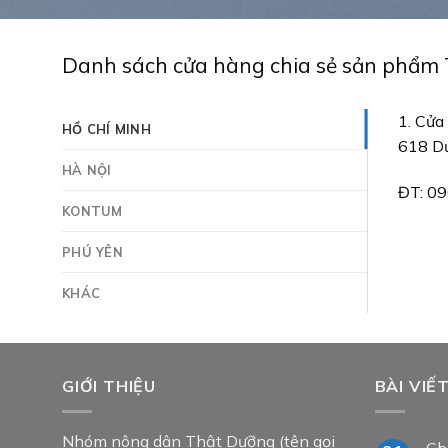
Danh sách cửa hàng chia sẻ sản phẩm
1. Cửa
HỒ CHÍ MINH
618 Dư
HÀ NỘI
ĐT: 0
KONTUM
PHÚ YÊN
KHÁC
GIỚI THIỆU
BÀI VIẾ
Nhóm nông dân Thật Dưỡng (tên gọi
Ch