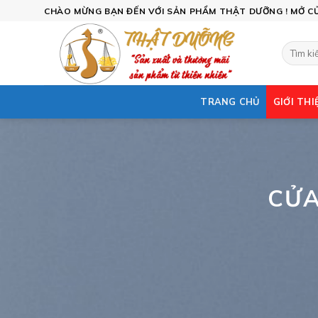
Skip
CHÀO MỪNG BẠN ĐẾN VỚI SẢN PHẨM THẬT DƯỠNG ! MỞ CỬA
to
content
Tìm
kiếm:
TRANG CHỦ
GIỚI THI
CỬA