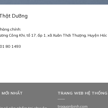
 Thật Dưỡng
 hàng chính:
ơng Công Khi, tổ 17, ấp 1, xã Xuân Thới Thượng, Huyện Hóc
901 80 1493
T MỚI NHẤT
TRANG WEB HỆ THỐNG
traquanbinh.com
ia sẻ sản phẩm tại chuyên