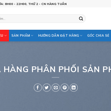
: 8H00 - 22H00, THỨ 2 - CN HÀNG TUẦN
ỆU
SẢN PHẨM
HƯỚNG DẪN ĐẶT HÀNG
GÓC CHIA SẺ
 HÀNG PHÂN PHỐI SẢN 