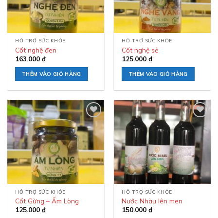
HỖ TRỢ SỨC KHỎE
HỖ TRỢ SỨC KHỎE
Cốt nghệ đen
Cốt nghệ sẻ
163.000
₫
125.000
₫
THÊM VÀO GIỎ HÀNG
THÊM VÀO GIỎ HÀNG
Add to
Add to
wishlist
wishlist
HỖ TRỢ SỨC KHỎE
HỖ TRỢ SỨC KHỎE
Cốt Gừng – Ấm Lòng
Nước Nhàu lên men
125.000
₫
150.000
₫