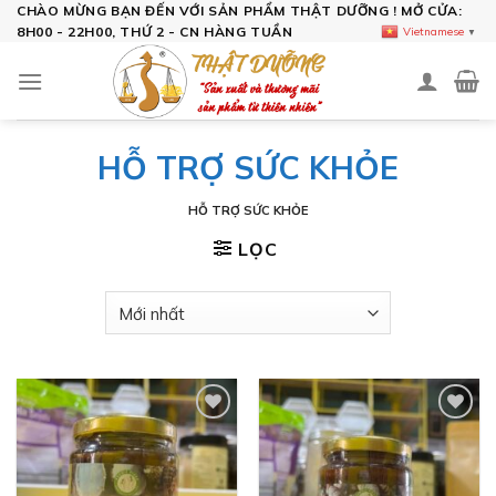
Skip
CHÀO MỪNG BẠN ĐẾN VỚI SẢN PHẨM THẬT DƯỠNG ! MỞ CỬA:
8H00 - 22H00, THỨ 2 - CN HÀNG TUẦN
Vietnamese
▼
to
content
HỖ TRỢ SỨC KHỎE
HỖ TRỢ SỨC KHỎE
LỌC
Add to
Add to
wishlist
wishlist