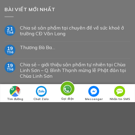
BÀI VIẾT MỚI NHẤT
Chia sẻ sản phẩm tại chuyên đề về sức khoẻ ở
21
Th4
trường CĐ Văn Lang
Thương Bà Ba…
19
Th6
Chia sẻ – giới thiệu sản phẩm tự nhiên tại Chùa
19
Th6
Linh Sơn – Q. Bình Thạnh mừng lễ Phật đản tại
Chùa Linh Sơn
Buổi chia sẻ sản phẩm (tặng) Rau tự nhiên tại
30
Th4
240 Đề Thám, Phường Phạm Ngũ Lão, Quận 1.
Gọi điện
Tìm đường
Chat Zalo
Messenger
Nhắn tin SMS
TRANG WEB HỆ THỐNG
traquanbinh.com