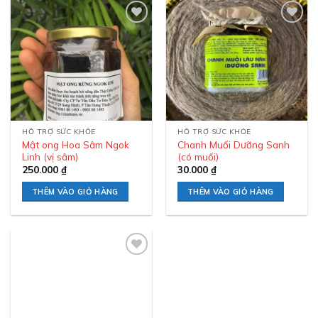
Add to
Add to
wishlist
wishlist
HỖ TRỢ SỨC KHỎE
HỖ TRỢ SỨC KHỎE
Mật ong Hoa Sâm Ngok
Chanh Muối Dưỡng Sanh
Linh (vị sâm)
(có muối)
250.000
₫
30.000
₫
THÊM VÀO GIỎ HÀNG
THÊM VÀO GIỎ HÀNG
Add to
wishlist