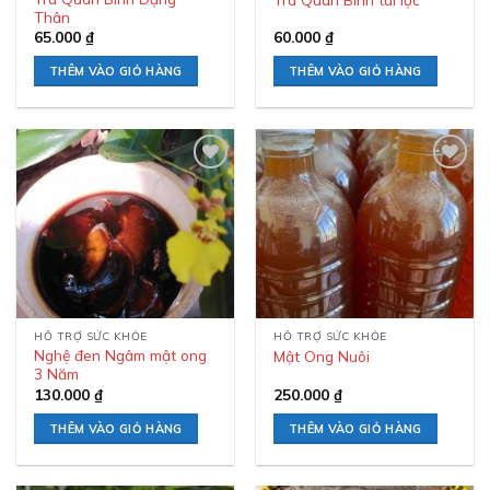
Thân
65.000
₫
60.000
₫
THÊM VÀO GIỎ HÀNG
THÊM VÀO GIỎ HÀNG
Add to
Add to
wishlist
wishlist
HỖ TRỢ SỨC KHỎE
HỖ TRỢ SỨC KHỎE
Nghệ đen Ngâm mật ong
Mật Ong Nuôi
3 Năm
130.000
₫
250.000
₫
THÊM VÀO GIỎ HÀNG
THÊM VÀO GIỎ HÀNG