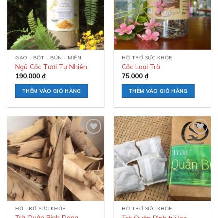
GẠO - BỘT - BÚN - MIẾN
HỖ TRỢ SỨC KHỎE
Ngũ Cốc Tươi Tự Nhiên
Cốc Loại Trà
190.000
₫
75.000
₫
THÊM VÀO GIỎ HÀNG
THÊM VÀO GIỎ HÀNG
Add to
Add to
wishlist
wishlist
HỖ TRỢ SỨC KHỎE
HỖ TRỢ SỨC KHỎE
Trà Quân Binh Dạng
Trà Quân Bình túi lọc