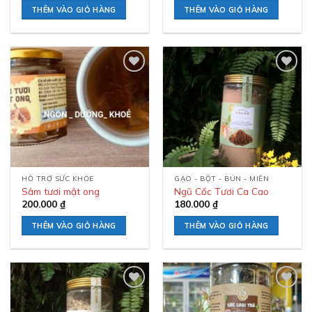
THÊM VÀO GIỎ HÀNG
THÊM VÀO GIỎ HÀNG
Add to
Add to
wishlist
wishlist
HỖ TRỢ SỨC KHỎE
GẠO - BỘT - BÚN - MIẾN
Sâm tươi mật ong
Ngũ Cốc Tươi Ca Cao
200.000
₫
180.000
₫
THÊM VÀO GIỎ HÀNG
THÊM VÀO GIỎ HÀNG
Add to
Add to
wishlist
wishlist