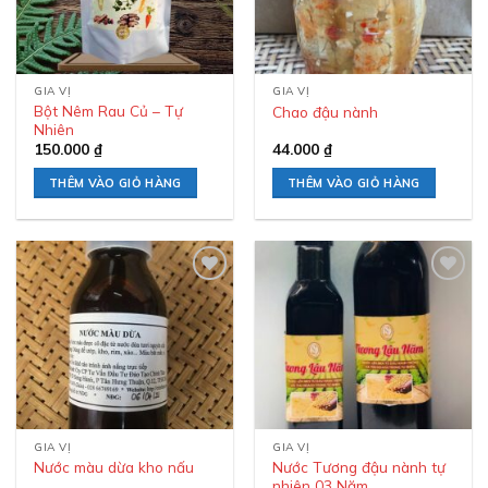
GIA VỊ
GIA VỊ
Bột Nêm Rau Củ – Tự
Chao đậu nành
Nhiên
150.000
₫
44.000
₫
THÊM VÀO GIỎ HÀNG
THÊM VÀO GIỎ HÀNG
Add to
Add to
wishlist
wishlist
GIA VỊ
GIA VỊ
Nước Tương đậu nành tự
Nước màu dừa kho nấu
nhiên 03 Năm