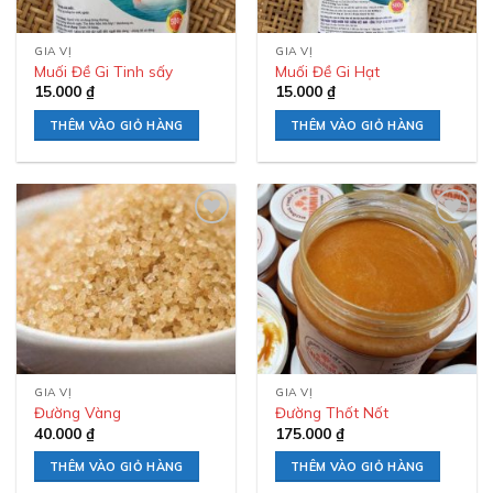
GIA VỊ
GIA VỊ
Muối Đề Gi Tinh sấy
Muối Đề Gi Hạt
15.000
₫
15.000
₫
THÊM VÀO GIỎ HÀNG
THÊM VÀO GIỎ HÀNG
Add to
Add to
wishlist
wishlist
GIA VỊ
GIA VỊ
Đường Vàng
Đường Thốt Nốt
40.000
₫
175.000
₫
THÊM VÀO GIỎ HÀNG
THÊM VÀO GIỎ HÀNG