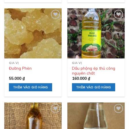
Add to
Add to
wishlist
wishlist
GIA VỊ
GIA VỊ
Dầu phộng ép thủ công
Đường Phèn
nguyên chất
55.000
₫
160.000
₫
THÊM VÀO GIỎ HÀNG
THÊM VÀO GIỎ HÀNG
Add to
Add to
wishlist
wishlist