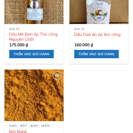
GIA VỊ
GIA VỊ
Dầu Mè Đen ép Thủ công
Dầu Dừa ăn ép thủ công
Nguyên Chất
175.000
₫
160.000
₫
THÊM VÀO GIỎ HÀNG
THÊM VÀO GIỎ HÀNG
Add to
wishlist
GẠO - BỘT - BÚN - MIẾN
Bột Nghệ