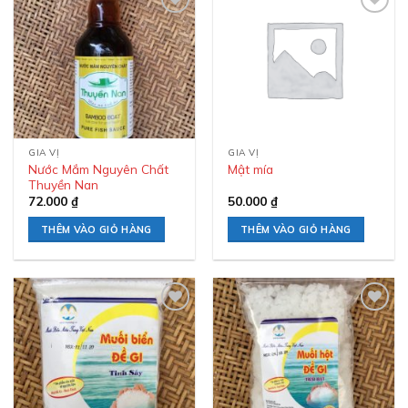
Add to
Add to
wishlist
wishlist
GIA VỊ
GIA VỊ
Nước Mắm Nguyên Chất
Mật mía
Thuyền Nan
72.000
₫
50.000
₫
THÊM VÀO GIỎ HÀNG
THÊM VÀO GIỎ HÀNG
Add to
Add to
wishlist
wishlist