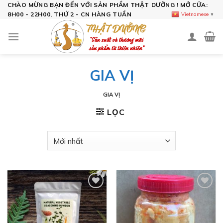
Skip
CHÀO MỪNG BẠN ĐẾN VỚI SẢN PHẨM THẬT DƯỠNG ! MỞ CỬA:
8H00 - 22H00, THỨ 2 - CN HÀNG TUẦN
Vietnamese
▼
to
content
GIA VỊ
GIA VỊ
LỌC
Add to
Add to
wishlist
wishlist