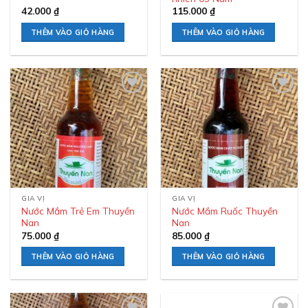
42.000
₫
115.000
₫
THÊM VÀO GIỎ HÀNG
THÊM VÀO GIỎ HÀNG
Add to
Add to
wishlist
wishlist
GIA VỊ
GIA VỊ
Nước Mắm Trẻ Em Thuyền
Nước Mắm Ruốc Thuyền
Nan
Nan
75.000
₫
85.000
₫
THÊM VÀO GIỎ HÀNG
THÊM VÀO GIỎ HÀNG