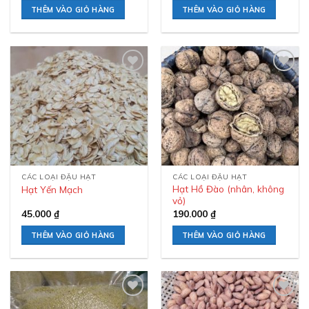
THÊM VÀO GIỎ HÀNG
THÊM VÀO GIỎ HÀNG
Add to
Add to
wishlist
wishlist
CÁC LOẠI ĐẬU HẠT
CÁC LOẠI ĐẬU HẠT
Hạt Hồ Đào (nhân, không
Hạt Yến Mạch
vỏ)
45.000
₫
190.000
₫
THÊM VÀO GIỎ HÀNG
THÊM VÀO GIỎ HÀNG
Add to
Add to