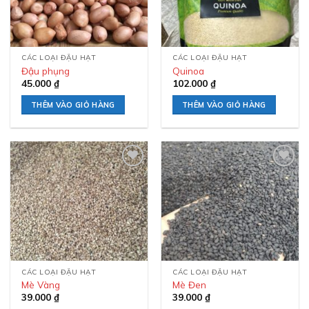
CÁC LOẠI ĐẬU HẠT
CÁC LOẠI ĐẬU HẠT
Đậu phụng
Quinoa
45.000
₫
102.000
₫
THÊM VÀO GIỎ HÀNG
THÊM VÀO GIỎ HÀNG
Add to
Add to
wishlist
wishlist
CÁC LOẠI ĐẬU HẠT
CÁC LOẠI ĐẬU HẠT
Mè Vàng
Mè Đen
39.000
₫
39.000
₫