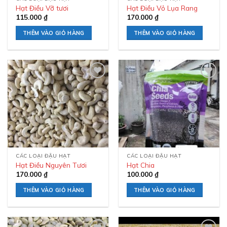
Hạt Điều Vỡ tươi
Hạt Điều Vỏ Lụa Rang
115.000
₫
170.000
₫
THÊM VÀO GIỎ HÀNG
THÊM VÀO GIỎ HÀNG
Add to
Add to
wishlist
wishlist
CÁC LOẠI ĐẬU HẠT
CÁC LOẠI ĐẬU HẠT
Hạt Điều Nguyên Tươi
Hạt Chia
170.000
₫
100.000
₫
THÊM VÀO GIỎ HÀNG
THÊM VÀO GIỎ HÀNG