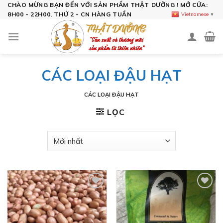
Skip
CHÀO MỪNG BẠN ĐẾN VỚI SẢN PHẨM THẬT DƯỠNG ! MỞ CỬA:
8H00 - 22H00, THỨ 2 - CN HÀNG TUẦN
Vietnamese
▼
to
content
CÁC LOẠI ĐẬU HẠT
CÁC LOẠI ĐẬU HẠT
LỌC
Add to
Add to
wishlist
wishlist