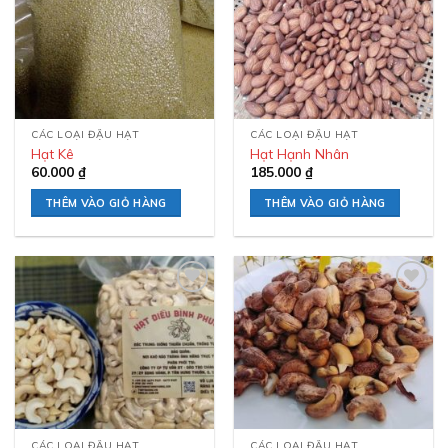
wishlist
wishlist
CÁC LOẠI ĐẬU HẠT
CÁC LOẠI ĐẬU HẠT
Hạt Kê
Hạt Hạnh Nhân
60.000
₫
185.000
₫
THÊM VÀO GIỎ HÀNG
THÊM VÀO GIỎ HÀNG
Add to
Add to
wishlist
wishlist
CÁC LOẠI ĐẬU HẠT
CÁC LOẠI ĐẬU HẠT