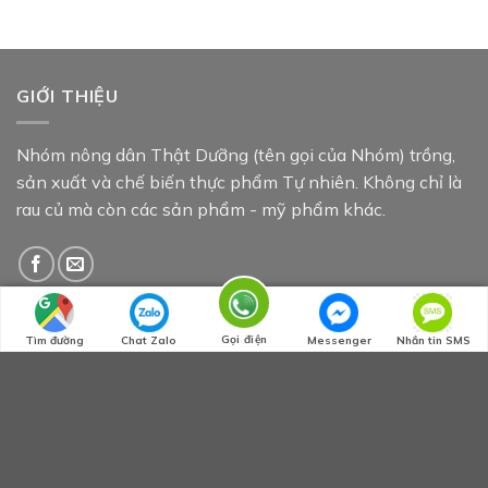
GIỚI THIỆU
Nhóm nông dân Thật Dưỡng (tên gọi của Nhóm) trồng,
sản xuất và chế biến thực phẩm Tự nhiên. Không chỉ là
rau củ mà còn các sản phẩm - mỹ phẩm khác.
BÀI VIẾT MỚI NHẤT
Gọi điện
Tìm đường
Chat Zalo
Messenger
Nhắn tin SMS
Chia sẻ sản phẩm tại chuyên đề về sức khoẻ ở
21
Th4
trường CĐ Văn Lang
Thương Bà Ba…
19