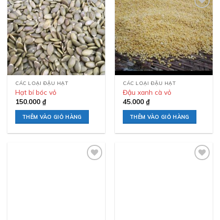
Add to
Add to
wishlist
wishlist
CÁC LOẠI ĐẬU HẠT
CÁC LOẠI ĐẬU HẠT
Hạt bí bóc vỏ
Đậu xanh cà vỏ
150.000
₫
45.000
₫
THÊM VÀO GIỎ HÀNG
THÊM VÀO GIỎ HÀNG
Add to
Add to
wishlist
wishlist