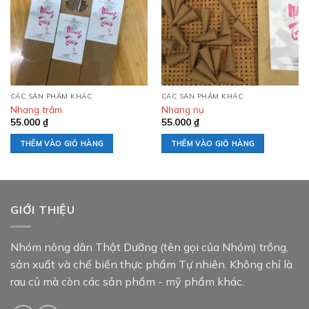
Add to
Add to
wishlist
wishlist
CÁC SẢN PHẨM KHÁC
CÁC SẢN PHẨM KHÁC
Nhang trầm
Nhang nụ
55.000
₫
55.000
₫
THÊM VÀO GIỎ HÀNG
THÊM VÀO GIỎ HÀNG
GIỚI THIỆU
Nhóm nông dân Thật Dưỡng (tên gọi của Nhóm) trồng,
sản xuất và chế biến thực phẩm Tự nhiên. Không chỉ là
rau củ mà còn các sản phẩm - mỹ phẩm khác.