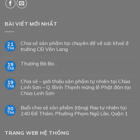
BÀI VIẾT MỚI NHẤT
Chia sẻ sản phẩm tại chuyên đề về sức khoẻ ở
21
Th4
trường CĐ Văn Lang
Thương Bà Ba…
19
Th6
Chia sẻ – giới thiệu sản phẩm tự nhiên tại Chùa
19
Th6
Linh Sơn – Q. Bình Thạnh mừng lễ Phật đản tại
Chùa Linh Sơn
Buổi chia sẻ sản phẩm (tặng) Rau tự nhiên tại
30
Th4
240 Đề Thám, Phường Phạm Ngũ Lão, Quận 1.
TRANG WEB HỆ THỐNG