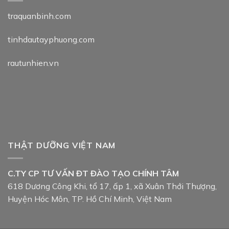
traquanbinh.com
tinhdautayphuong.com
rautunhien.vn
THẬT DƯỠNG VIỆT NAM
C.TY CP TƯ VẤN ĐT ĐÀO TẠO CHÍNH TÂM
618 Dương Công Khi, tổ 17, ấp 1, xã Xuân Thới Thượng,
Huyện Hóc Môn, TP. Hồ Chí Minh, Việt Nam