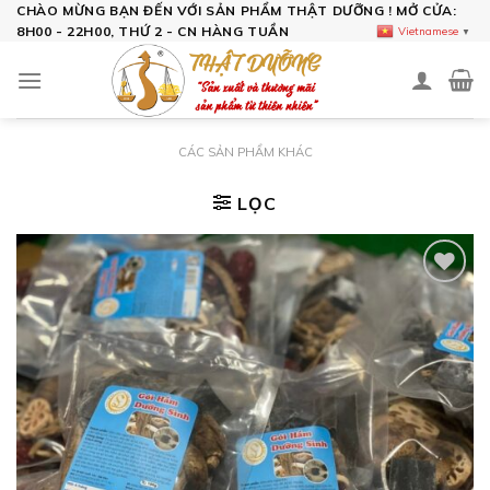
Skip
CHÀO MỪNG BẠN ĐẾN VỚI SẢN PHẨM THẬT DƯỠNG ! MỞ CỬA:
8H00 - 22H00, THỨ 2 - CN HÀNG TUẦN
Vietnamese
▼
to
content
CÁC SẢN PHẨM KHÁC
LỌC
Add to
wishlist