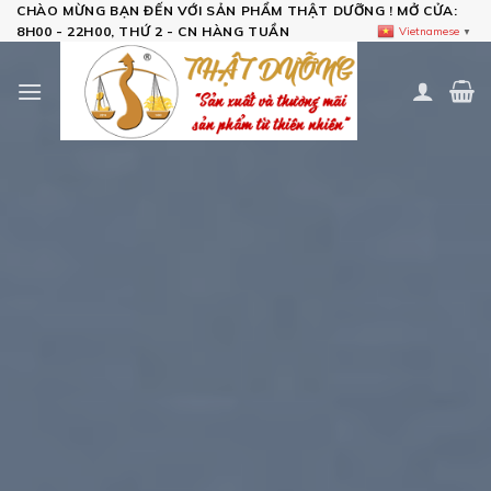
Skip
CHÀO MỪNG BẠN ĐẾN VỚI SẢN PHẨM THẬT DƯỠNG ! MỞ CỬA:
8H00 - 22H00, THỨ 2 - CN HÀNG TUẦN
Vietnamese
▼
to
content