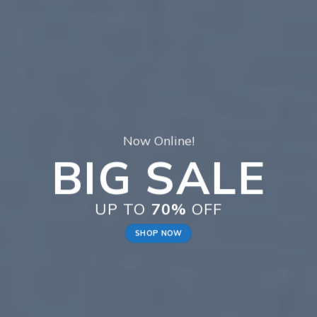
Now Online!
BIG SALE
Ne
UP TO
70%
OFF
SHOP NOW
S