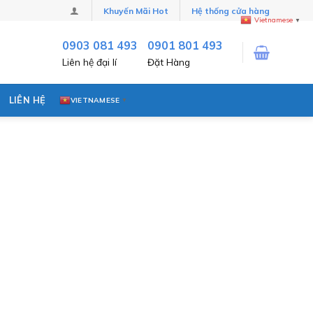
Khuyến Mãi Hot
Hệ thống cửa hàng
Vietnamese
▼
0903 081 493
0901 801 493
Liên hệ đại lí
Đặt Hàng
LIÊN HỆ
VIETNAMESE
▼