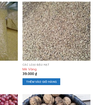
Add to
Add to
wishlist
wishlist
CÁC LOẠI ĐẬU HẠT
Mè Vàng
39.000
₫
THÊM VÀO GIỎ HÀNG