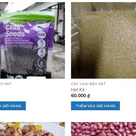
Add to
wishlist
ẬU HẠT
CÁC LOẠI ĐẬU HẠT
Hạt Kê
60.000
₫
O GIỎ HÀNG
THÊM VÀO GIỎ HÀNG