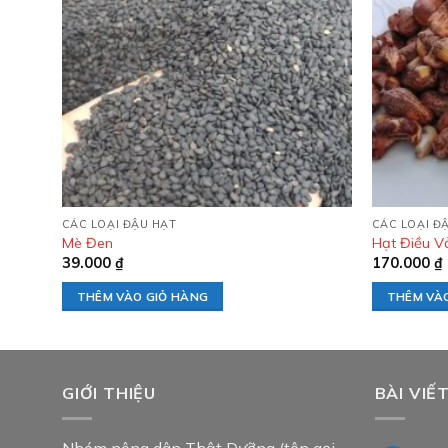
Add to
wishlist
CÁC LOẠI ĐẬU HẠT
CÁC LOẠI Đ
Mè Đen
Hạt Điều V
39.000
₫
170.000
₫
THÊM VÀO GIỎ HÀNG
THÊM VÀ
GIỚI THIỆU
BÀI VIẾ
Nhóm nông dân Thật Dưỡng (tên gọi