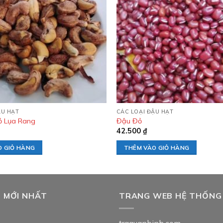
Add to
wishlist
ẬU HẠT
CÁC LOẠI ĐẬU HẠT
ỏ Lụa Rang
Đậu Đỏ
42.500
₫
O GIỎ HÀNG
THÊM VÀO GIỎ HÀNG
T MỚI NHẤT
TRANG WEB HỆ THỐNG
traquanbinh.com