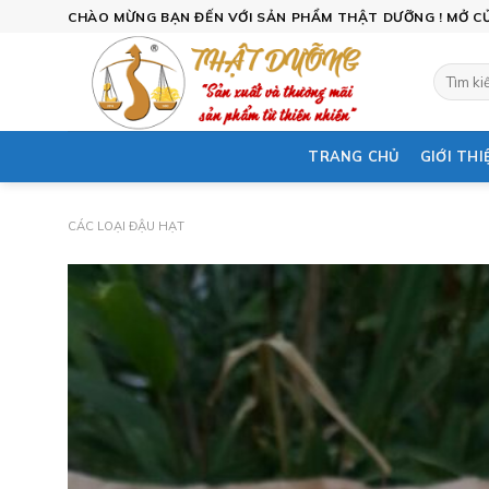
Skip
CHÀO MỪNG BẠN ĐẾN VỚI SẢN PHẨM THẬT DƯỠNG ! MỞ CỬA
to
content
Tìm
kiếm:
TRANG CHỦ
GIỚI THI
CÁC LOẠI ĐẬU HẠT