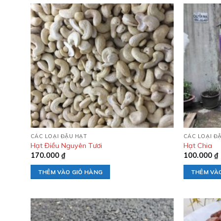
Add to
wishlist
CÁC LOẠI ĐẬU HẠT
CÁC LOẠI Đ
Hạt Điều Nguyên Tươi
Hạt Chia
170.000
₫
100.000
₫
THÊM VÀO GIỎ HÀNG
THÊM VÀ