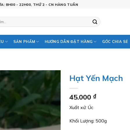
: 8H00 - 22H00, THỨ 2 - CN HÀNG TUẦN
ỆU
SẢN PHẨM
HƯỚNG DẪN ĐẶT HÀNG
GÓC CHIA SẺ
Hạt Yến Mạch
Add to
45.000
₫
wishlist
Xuất xứ: Úc
Khối Lượng: 500g