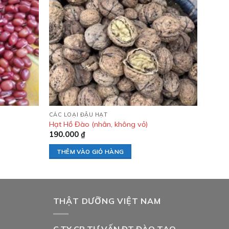
Add to
Add to
wishlist
wishlist
CÁC LOẠI ĐẬU HẠT
Hạt Hồ Đào (nhân, không vỏ)
190.000
₫
THÊM VÀO GIỎ HÀNG
THẬT DƯỠNG VIỆT NAM
C.TY CP TƯ VẤN ĐT ĐÀO TẠO