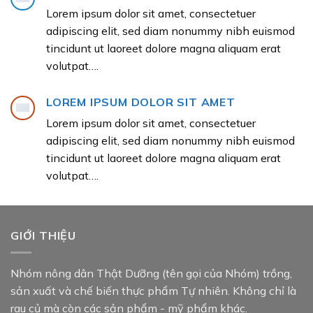
Lorem ipsum dolor sit amet, consectetuer
adipiscing elit, sed diam nonummy nibh euismod
tincidunt ut laoreet dolore magna aliquam erat
volutpat….
LOREM IPSUM DOLOR SIT AMET
Lorem ipsum dolor sit amet, consectetuer
adipiscing elit, sed diam nonummy nibh euismod
tincidunt ut laoreet dolore magna aliquam erat
volutpat….
GIỚI THIỆU
Nhóm nông dân Thật Dưỡng (tên gọi của Nhóm) trồng,
sản xuất và chế biến thực phẩm Tự nhiên. Không chỉ là
rau củ mà còn các sản phẩm - mỹ phẩm khác.