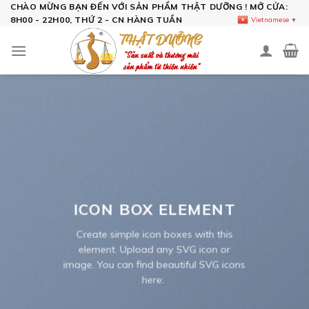
Skip
CHÀO MỪNG BẠN ĐẾN VỚI SẢN PHẨM THẬT DƯỠNG ! MỞ CỬA:
8H00 - 22H00, THỨ 2 - CN HÀNG TUẦN
Vietnamese
▼
to
content
ICON BOX ELEMENT
Create simple icon boxes with this
element. Upload any SVG icon or
image. You can find beautiful SVG icons
here: