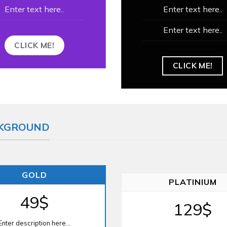
Enter text here..
Enter text here..
Enter text here..
CLICK ME!
CLICK ME!
ACKGROUND
GOLD
PLATINIUM
49$
129$
Enter description here...