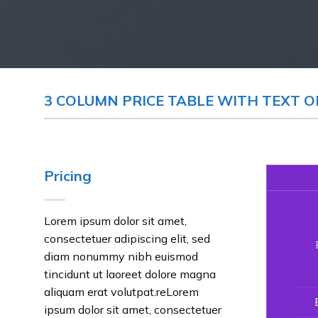
3 COLUMN PRICE TABLE WITH TEXT O
Pricing
Lorem ipsum dolor sit amet,
consectetuer adipiscing elit, sed
diam nonummy nibh euismod
tincidunt ut laoreet dolore magna
aliquam erat volutpat.reLorem
ipsum dolor sit amet, consectetuer