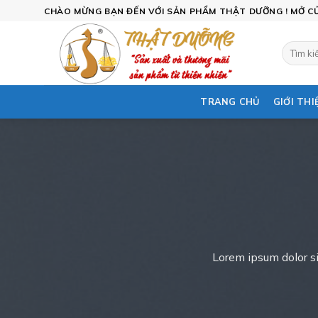
Skip
CHÀO MỪNG BẠN ĐẾN VỚI SẢN PHẨM THẬT DƯỠNG ! MỞ CỬA
to
content
Tìm
kiếm:
TRANG CHỦ
GIỚI THI
Lorem ipsum dolor si