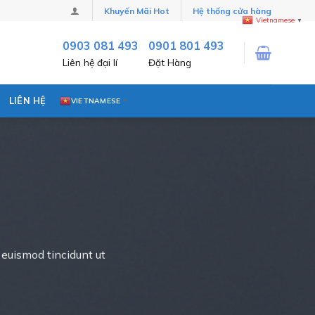
Khuyến Mãi Hot
Hệ thống cửa hàng
Vietnamese
▼
0903 081 493
0901 801 493
Liên hệ đại lí
Đặt Hàng
LIÊN HỆ
VIETNAMESE
▼
 euismod tincidunt ut