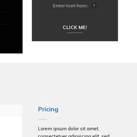
Enter text here..
?
CLICK ME!
Pricing
Lorem ipsum dolor sit amet,
consectetuer adipiscing elit, sed