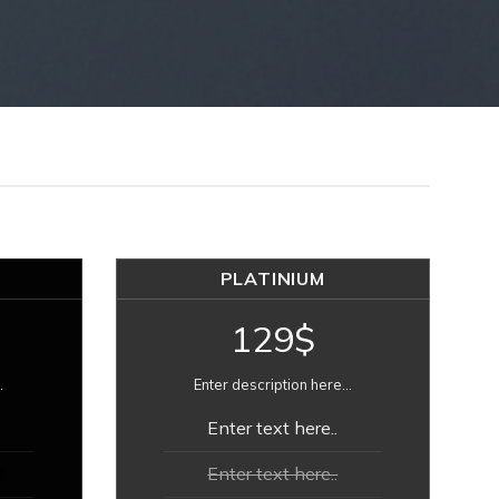
PLATINIUM
129$
.
Enter description here...
Enter text here..
Enter text here..