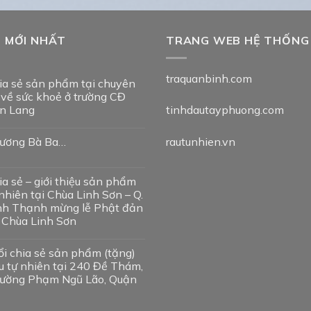
T MỚI NHẤT
TRANG WEB HỆ THỐNG
traquanbinh.com
ia sẻ sản phẩm tại chuyên
 về sức khoẻ ở trường CĐ
n Lang
tinhdautayphuong.com
ương Bà Ba…
rautunhien.vn
ia sẻ – giới thiệu sản phẩm
nhiên tại Chùa Linh Sơn – Q.
nh Thạnh mừng lễ Phật đản
i Chùa Linh Sơn
ổi chia sẻ sản phẩm (tặng)
u tự nhiên tại 240 Đề Thám,
ường Phạm Ngũ Lão, Quận