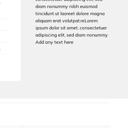
.
diam nonummy nibh euismod
tincidunt ut laoreet dolore magna
aliquam erat volutpat.reLorem
ipsum dolor sit amet, consectetuer
adipiscing elit, sed diam nonummy.
Add any text here
.