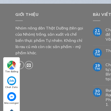
GIỚI THIỆU
BÀI VIẾ
Nhóm nông dân Thật Dưỡng (tên gọi
Ch
21
của Nhóm) trồng, sản xuất và chế
Th4
đề
Vă
biến thực phẩm Tự nhiên. Không chỉ
là rau củ mà còn các sản phẩm - mỹ
Th
19
phẩm khác.
Th6
Ch
19
Th6
tự 
Tìm đường
Bì
tạ
Chat Zalo
Bu
30
Th4
Ra
Ph
Messenger
1.