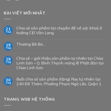
BÀI VIẾT MỚI NHẤT
Chia sẻ sản phẩm tại chuyên đề về sức khoẻ ở
21
Th4
trường CĐ Văn Lang
Thương Bà Ba…
19
Th6
Chia sẻ – giới thiệu sản phẩm tự nhiên tại Chùa
19
Th6
Linh Sơn – Q. Bình Thạnh mừng lễ Phật đản tại
Chùa Linh Sơn
Buổi chia sẻ sản phẩm (tặng) Rau tự nhiên tại
30
Th4
240 Đề Thám, Phường Phạm Ngũ Lão, Quận 1.
TRANG WEB HỆ THỐNG