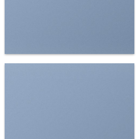
SHOW ON HOVER
Select between various hover effects