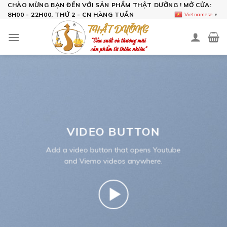
Skip
CHÀO MỪNG BẠN ĐẾN VỚI SẢN PHẨM THẬT DƯỠNG ! MỞ CỬA:
8H00 - 22H00, THỨ 2 - CN HÀNG TUẦN
Vietnamese
▼
to
content
VIDEO BUTTON
Add a video button that opens Youtube
and Viemo videos anywhere.