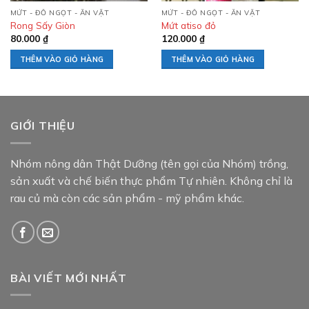
MỨT - ĐỒ NGỌT - ĂN VẶT
MỨT - ĐỒ NGỌT - ĂN VẶT
Rong Sấy Giòn
Mứt atiso đỏ
80.000
₫
120.000
₫
THÊM VÀO GIỎ HÀNG
THÊM VÀO GIỎ HÀNG
GIỚI THIỆU
Nhóm nông dân Thật Dưỡng (tên gọi của Nhóm) trồng,
sản xuất và chế biến thực phẩm Tự nhiên. Không chỉ là
rau củ mà còn các sản phẩm - mỹ phẩm khác.
BÀI VIẾT MỚI NHẤT