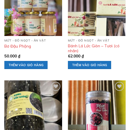
Add to
Add to
wishlist
wishlist
MỨT - ĐỒ NGỌT - ĂN VẶT
MỨT - ĐỒ NGỌT - ĂN VẶT
Bánh Lá Lức Giòn – Tươi (có
Bơ Đậu Phộng
nhân)
50.000
₫
62.000
₫
THÊM VÀO GIỎ HÀNG
THÊM VÀO GIỎ HÀNG
Add to
Add to
wishlist
wishlist