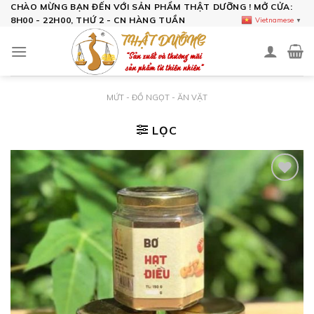
Skip
CHÀO MỪNG BẠN ĐẾN VỚI SẢN PHẨM THẬT DƯỠNG ! MỞ CỬA:
8H00 - 22H00, THỨ 2 - CN HÀNG TUẦN
Vietnamese
▼
to
content
MỨT - ĐỒ NGỌT - ĂN VẶT
LỌC
Add to
wishlist