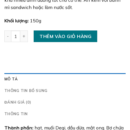
khá nhiều dinh dưỡng tốt cho cơ thể. Ăn kèm với bánh
mì sandwich hoặc làm nước sốt.
Khối lượng:
150g
Bơ Hạt Điều số lượng
THÊM VÀO GIỎ HÀNG
MÔ TẢ
THÔNG TIN BỔ SUNG
ĐÁNH GIÁ (0)
THÔNG TIN
Thành phần:
hạt, muối Degi, dầu dừa, mật ong. Bơ chứa