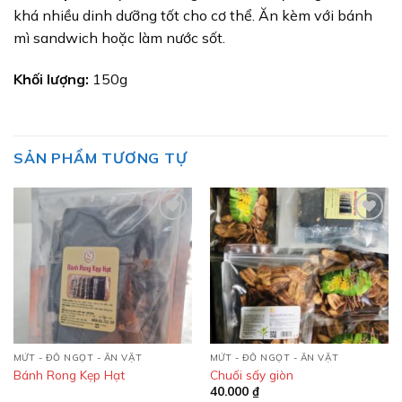
khá nhiều dinh dưỡng tốt cho cơ thể. Ăn kèm với bánh
mì sandwich hoặc làm nước sốt.
Khối lượng:
150g
SẢN PHẨM TƯƠNG TỰ
Add to
Add to
wishlist
wishlist
MỨT - ĐỒ NGỌT - ĂN VẶT
MỨT - ĐỒ NGỌT - ĂN VẶT
Bánh Rong Kẹp Hạt
Chuối sấy giòn
40.000
₫