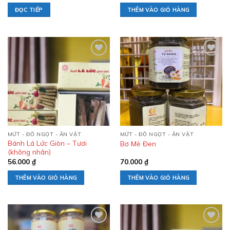
ĐỌC TIẾP
THÊM VÀO GIỎ HÀNG
Add to
Add to
wishlist
wishlist
MỨT - ĐỒ NGỌT - ĂN VẶT
MỨT - ĐỒ NGỌT - ĂN VẶT
Bánh Lá Lức Giòn – Tươi
Bơ Mè Đen
(không nhân)
56.000
₫
70.000
₫
THÊM VÀO GIỎ HÀNG
THÊM VÀO GIỎ HÀNG