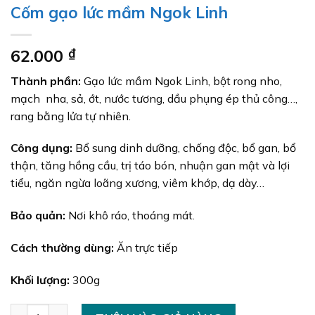
Cốm gạo lức mầm Ngok Linh
62.000
₫
Thành phần:
Gạo lức mầm Ngok Linh, bột rong nho,
mạch nha, sả, ớt, nước tương, dầu phụng ép thủ công…,
rang bằng lửa tự nhiên.
Công dụng:
Bổ sung dinh dưỡng, chống độc, bổ gan, bổ
thận, tăng hồng cầu, trị táo bón, nhuận gan mật và lợi
tiểu, ngăn ngừa loãng xương, viêm khớp, dạ dày…
Bảo quản:
Nơi khô ráo, thoáng mát.
Cách thường dùng:
Ăn trực tiếp
Khối lượng:
300g
Cốm gạo lức mầm Ngok Linh số lượng