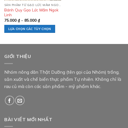
SẢN PHẨM TỪ GẠO LỨC MẦM NGOK LINH
Bánh Quy Gạo Lức Mầm Ngok
Linh
75.000
₫
–
85.000
₫
LỰA CHỌN CÁC TÙY CHỌN
GIỚI THIỆU
Nhóm nông dân Thật Dưỡng (tên gọi của Nhóm) trồng,
sản xuất và chế biến thực phẩm Tự nhiên. Không chỉ là
rau củ mà còn các sản phẩm - mỹ phẩm khác.
BÀI VIẾT MỚI NHẤT