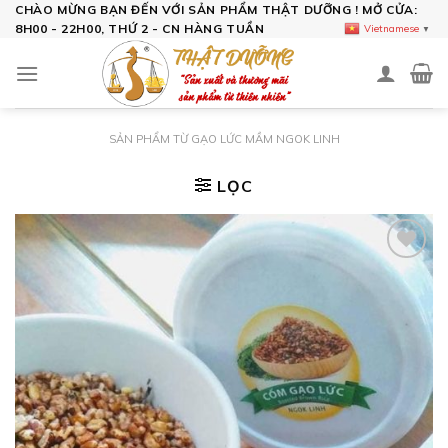
Skip
CHÀO MỪNG BẠN ĐẾN VỚI SẢN PHẨM THẬT DƯỠNG ! MỞ CỬA:
8H00 - 22H00, THỨ 2 - CN HÀNG TUẦN
Vietnamese
▼
to
content
SẢN PHẨM TỪ GẠO LỨC MẦM NGOK LINH
LỌC
Add to
wishlist