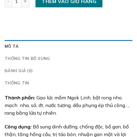
THÊM VÀO GIỎ HÀNG
MÔ TẢ
THÔNG TIN BỔ SUNG
ĐÁNH GIÁ (0)
THÔNG TIN
Thành phần:
Gạo lức mầm Ngok Linh, bột rong nho,
mạch nha, sả, ớt, nước tương, dầu phụng ép thủ công…,
rang bằng lửa tự nhiên.
Công dụng:
Bổ sung dinh dưỡng, chống độc, bổ gan, bổ
thận, tăng hồng cầu, trị táo bón, nhuận gan mật và lợi