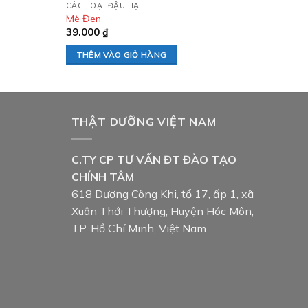
CÁC LOẠI ĐẬU HẠT
Mè Đen
39.000
₫
THÊM VÀO GIỎ HÀNG
THẬT DƯỠNG VIỆT NAM
C.TY CP TƯ VẤN ĐT ĐÀO TẠO
CHÍNH TÂM
618 Dương Công Khi, tổ 17, ấp 1, xã
Xuân Thới Thượng, Huyện Hóc Môn,
TP. Hồ Chí Minh, Việt Nam