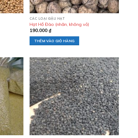
CÁC LOẠI ĐẬU HẠT
Hạt Hồ Đào (nhân, không vỏ)
190.000
₫
THÊM VÀO GIỎ HÀNG
Add to
Add to
wishlist
wishlist