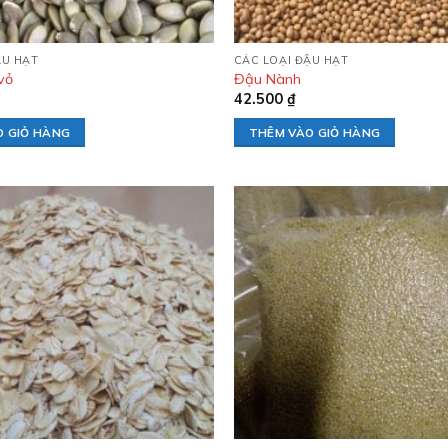
ẬU HẠT
CÁC LOẠI ĐẬU HẠT
vỏ
Đậu Nành
42.500
₫
O GIỎ HÀNG
THÊM VÀO GIỎ HÀNG
Add to
wishlist