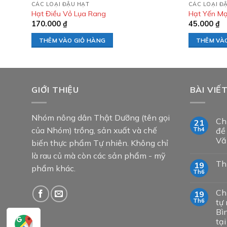
CÁC LOẠI ĐẬU HẠT
CÁC LOẠI Đ
Hạt Điều Vỏ Lụa Rang
Hạt Yến M
170.000
₫
45.000
₫
THÊM VÀO GIỎ HÀNG
THÊM VÀ
GIỚI THIỆU
BÀI VIẾ
Nhóm nông dân Thật Dưỡng (tên gọi
Ch
21
của Nhóm) trồng, sản xuất và chế
Th4
đề
Vă
biến thực phẩm Tự nhiên. Không chỉ
là rau củ mà còn các sản phẩm - mỹ
Th
19
phẩm khác.
Th6
Ch
19
Th6
tự 
Bì
tạ