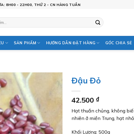
: 8H00 - 22H00, THỨ 2 - CN HÀNG TUẦN
ỆU
SẢN PHẨM
HƯỚNG DẪN ĐẶT HÀNG
GÓC CHIA SẺ
Đậu Đỏ
Add to
42.500
₫
wishlist
Hạt thuần chủng, không biến
nhiên ở miền Trung, hạt nh
Khối Lượng: 500g