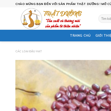
Skip
CHÀO MỪNG BẠN ĐẾN VỚI SẢN PHẨM THẬT DƯỠNG ! MỞ CỬA
to
content
Tìm
kiếm:
TRANG CHỦ
GIỚI THI
CÁC LOẠI ĐẬU HẠT