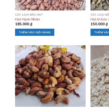
CÁC LOẠI ĐẬU HẠT
CÁC LOẠI Đ
Hạt Hạnh Nhân
Hạt bí bóc 
185.000
₫
150.000
₫
THÊM VÀO GIỎ HÀNG
THÊM VÀ
Add to
wishlist