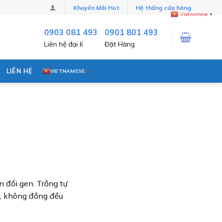
Khuyến Mãi Hot
Hệ thống cửa hàng
Vietnamese
▼
0903 081 493
0901 801 493
Liên hệ đại lí
Đặt Hàng
LIÊN HỆ
VIETNAMESE
▼
 đổi gen. Trồng tự
ỏ, không đồng đều