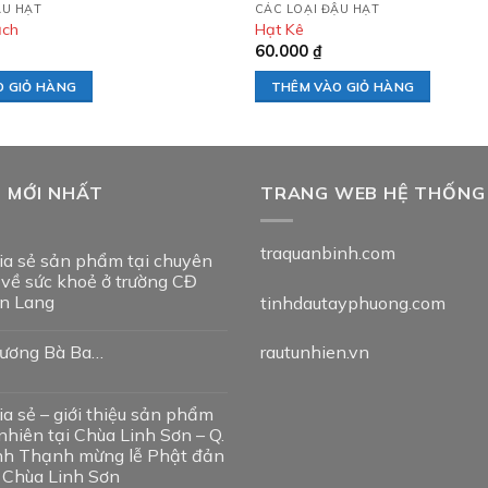
ẬU HẠT
CÁC LOẠI ĐẬU HẠT
ạch
Hạt Kê
60.000
₫
O GIỎ HÀNG
THÊM VÀO GIỎ HÀNG
T MỚI NHẤT
TRANG WEB HỆ THỐNG
traquanbinh.com
ia sẻ sản phẩm tại chuyên
 về sức khoẻ ở trường CĐ
n Lang
tinhdautayphuong.com
ương Bà Ba…
rautunhien.vn
ia sẻ – giới thiệu sản phẩm
nhiên tại Chùa Linh Sơn – Q.
nh Thạnh mừng lễ Phật đản
i Chùa Linh Sơn