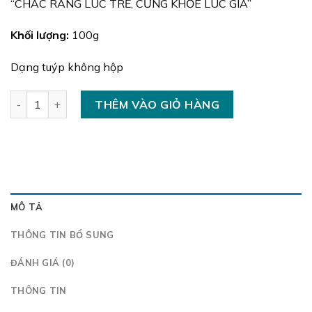
“CHẮC RĂNG LÚC TRẺ, CỨNG KHỎE LÚC GIÀ”
Khối lượng:
100g
Dạng tuýp không hộp
Kem Đánh Răng tinh chất chanh (Người lớn) số lượng
THÊM VÀO GIỎ HÀNG
MÔ TẢ
THÔNG TIN BỔ SUNG
ĐÁNH GIÁ (0)
THÔNG TIN