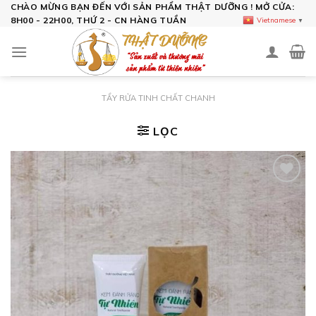
Skip
CHÀO MỪNG BẠN ĐẾN VỚI SẢN PHẨM THẬT DƯỠNG ! MỞ CỬA:
8H00 - 22H00, THỨ 2 - CN HÀNG TUẦN
Vietnamese
▼
to
content
TẨY RỬA TINH CHẤT CHANH
LỌC
Add to
wishlist