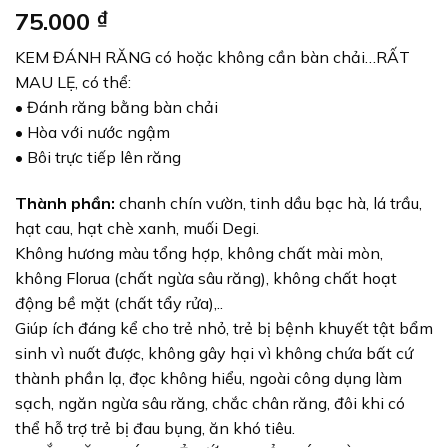
75.000
₫
KEM ĐÁNH RĂNG có hoặc không cần bàn chải…RẤT
MAU LẸ, có thể:
• Đánh răng bằng bàn chải
• Hòa với nước ngậm
• Bôi trực tiếp lên răng
Thành phần:
chanh chín vườn, tinh dầu bạc hà, lá trầu,
hạt cau, hạt chè xanh, muối Degi.
Không hương màu tổng hợp, không chất mài mòn,
không Florua (chất ngừa sâu răng), không chất hoạt
động bề mặt (chất tẩy rửa),..
Giúp ích đáng kể cho trẻ nhỏ, trẻ bị bệnh khuyết tật bẩm
sinh vì nuốt được, không gây hại vì không chứa bất cứ
thành phần lạ, đọc không hiểu, ngoài công dụng làm
sạch, ngăn ngừa sâu răng, chắc chân răng, đôi khi có
thể hỗ trợ trẻ bị đau bụng, ăn khó tiêu.