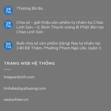
Thương Bà Ba…
19
Th6
Chia sẻ – giới thiệu sản phẩm tự nhiên tại Chùa
19
Th6
Linh Sơn – Q. Bình Thạnh mừng lễ Phật đản tại
Chùa Linh Sơn
Buổi chia sẻ sản phẩm (tặng) Rau tự nhiên tại
30
Th4
240 Đề Thám, Phường Phạm Ngũ Lão, Quận 1.
TRANG WEB HỆ THỐNG
traquanbinh.com
tinhdautayphuong.com
rautunhien.vn