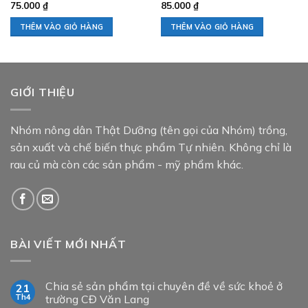
75.000
₫
85.000
₫
THÊM VÀO GIỎ HÀNG
THÊM VÀO GIỎ HÀNG
GIỚI THIỆU
Nhóm nông dân Thật Dưỡng (tên gọi của Nhóm) trồng,
sản xuất và chế biến thực phẩm Tự nhiên. Không chỉ là
rau củ mà còn các sản phẩm - mỹ phẩm khác.
BÀI VIẾT MỚI NHẤT
Chia sẻ sản phẩm tại chuyên đề về sức khoẻ ở
21
Th4
trường CĐ Văn Lang