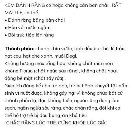
KEM ĐÁNH RĂNG có hoặc không cần bàn chải…RẤT
MAU LẸ, có thể:
• Đánh răng bằng bàn chải
• Hòa với nước ngậm
• Bôi trực tiếp lên răng
Thành phần:
chanh chín vườn, tinh dầu bạc hà, lá trầu,
hạt cau, hạt chè xanh, muối Degi.
Không hương màu tổng hợp, không chất mài mòn,
không Florua (chất ngừa sâu răng), không chất hoạt
động bề mặt (chất tẩy rửa),..
Giúp ích đáng kể cho trẻ nhỏ, trẻ bị bệnh khuyết tật bẩm
sinh vì nuốt được, không gây hại vì không chứa bất cứ
thành phần lạ, đọc không hiểu, ngoài công dụng làm
sạch, ngăn ngừa sâu răng, chắc chân răng, đôi khi có
thể hỗ trợ trẻ bị đau bụng, ăn khó tiêu.
“CHẮC RĂNG LÚC TRẺ, CỨNG KHỎE LÚC GIÀ”