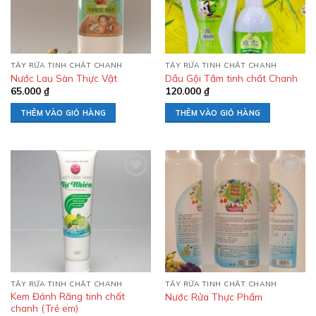
TẨY RỬA TINH CHẤT CHANH
TẨY RỬA TINH CHẤT CHANH
Nước Lau Sàn Thực Vật
Dầu Gội Tắm tinh chất Chanh
65.000
₫
120.000
₫
THÊM VÀO GIỎ HÀNG
THÊM VÀO GIỎ HÀNG
Add to
Add to
wishlist
wishlist
TẨY RỬA TINH CHẤT CHANH
TẨY RỬA TINH CHẤT CHANH
Kem Đánh Răng tinh chất
Nước Rửa Thực Phẩm
chanh (Trẻ em)