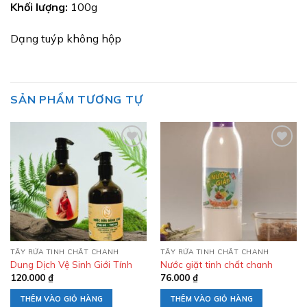
Khối lượng:
100g
Dạng tuýp không hộp
SẢN PHẨM TƯƠNG TỰ
Add to
Add to
wishlist
wishlist
TẨY RỬA TINH CHẤT CHANH
TẨY RỬA TINH CHẤT CHANH
Dung Dịch Vệ Sinh Giới Tính
Nước giặt tinh chất chanh
120.000
₫
76.000
₫
THÊM VÀO GIỎ HÀNG
THÊM VÀO GIỎ HÀNG