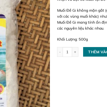
Muối Đề Gi không mặn gắt 
với các vùng muối khác) nh
Muối Đề Gi mang tính ổn đị
các nguyên liệu khác nhau.
Khối Lượng: 500g
Muối Đề Gi Hạt số lượng
THÊM VÀ