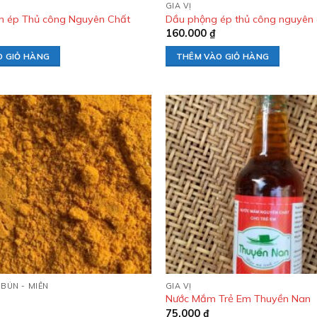
GIA VỊ
n ép Thủ công Nguyên Chất
Dầu phộng ép thủ công nguyên 
160.000
₫
O GIỎ HÀNG
THÊM VÀO GIỎ HÀNG
Add to
wishlist
 BÚN - MIẾN
GIA VỊ
Nước Mắm Trẻ Em Thuyền Nan
75.000
₫