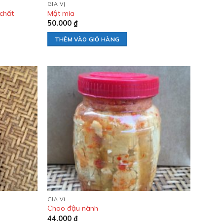
GIA VỊ
chất
Mật mía
50.000
₫
THÊM VÀO GIỎ HÀNG
Add to
Add to
wishlist
wishlist
GIA VỊ
Chao đậu nành
44.000
₫