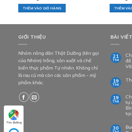
THÊM VÀO GIỎ HÀNG
THÊM VÀ
GIỚI THIỆU
BÀI VIẾ
Nhóm nông dân Thật Dưỡng (tên gọi
Ch
21
của Nhóm) trồng, sản xuất và chế
Th4
đề
Vă
biến thực phẩm Tự nhiên. Không chỉ
là rau củ mà còn các sản phẩm - mỹ
Th
19
phẩm khác.
Th6
Ch
19
Th6
tự 
Bì
tạ
Tìm đường
Bu
30
Th4