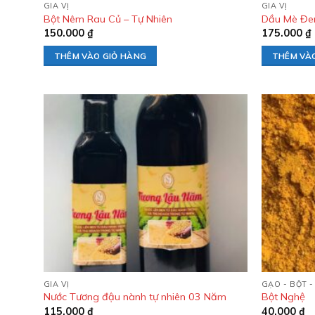
GIA VỊ
GIA VỊ
Bột Nêm Rau Củ – Tự Nhiên
Dầu Mè Đe
150.000
₫
175.000
₫
THÊM VÀO GIỎ HÀNG
THÊM VÀ
Add to
wishlist
GIA VỊ
GẠO - BỘT -
Nước Tương đậu nành tự nhiên 03 Năm
Bột Nghệ
115.000
₫
40.000
₫