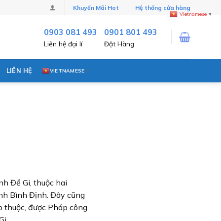
Khuyến Mãi Hot
Hệ thống cửa hàng
Vietnamese
▼
0903 081 493
0901 801 493
Liên hệ đại lí
Đặt Hàng
LIÊN HỆ
VIETNAMESE
▼
nh Đề Gi, thuộc hai
nh Bình Định. Đây cũng
áp thuộc, được Pháp công
Gi.