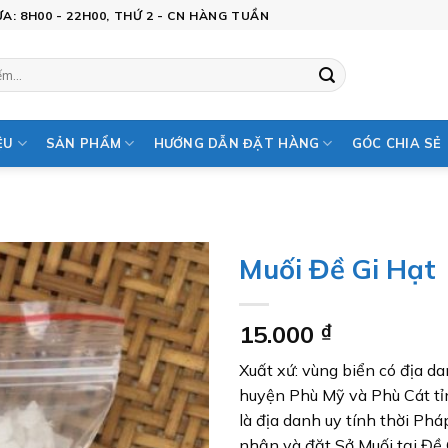
: 8H00 - 22H00, THỨ 2 - CN HÀNG TUẦN
ỆU
SẢN PHẨM
HƯỚNG DẪN ĐẶT HÀNG
GÓC CHIA SẺ
Muối Đề Gi Hạt
Add to
15.000
₫
wishlist
Xuất xứ: vùng biển có địa da
huyện Phù Mỹ và Phù Cát tỉ
là địa danh uy tính thời Ph
nhận và đặt Sở Muối tại Đề 