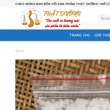
Skip
CHÀO MỪNG BẠN ĐẾN VỚI SẢN PHẨM THẬT DƯỠNG ! MỞ CỬA
to
content
Tìm
kiếm:
TRANG CHỦ
GIỚI THI
GIA VỊ