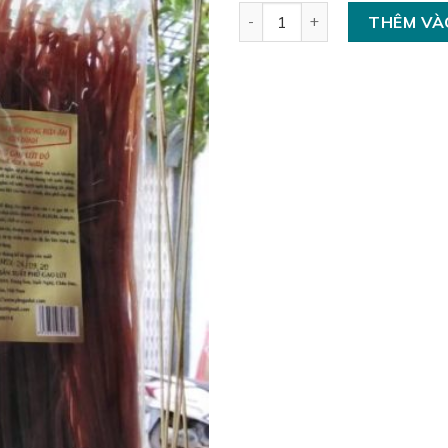
Phở sợi lức số lượng
THÊM VÀ