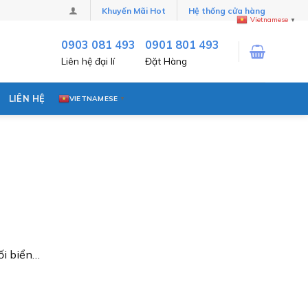
Khuyến Mãi Hot
Hệ thống cửa hàng
Vietnamese
▼
0903 081 493
0901 801 493
Liên hệ đại lí
Đặt Hàng
LIÊN HỆ
VIETNAMESE
▼
ối biển…