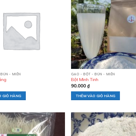
Add to
wishlist
 BÚN - MIẾN
GẠO - BỘT - BÚN - MIẾN
ắng
Bột Mình Tinh
90.000
₫
O GIỎ HÀNG
THÊM VÀO GIỎ HÀNG
Add to
wishlist