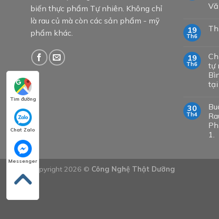
Vă
biến thực phẩm Tự nhiên. Không chỉ
là rau củ mà còn các sản phẩm - mỹ
Th
19
phẩm khác.
Th6
Ch
19
Th6
tự 
Bì
tạ
Tìm đường
Bu
30
Th4
Ra
Ph
Chat Zalo
1.
Messenger
Copyright 2026 ©
Công Nghệ Thật Dưỡng