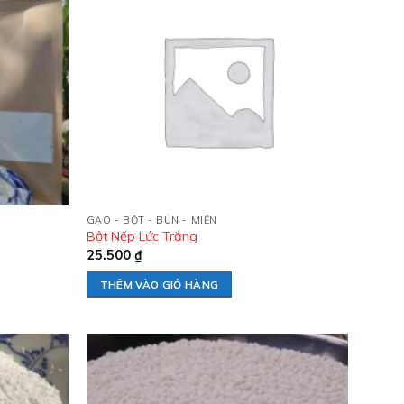
Add to
Add to
wishlist
wishlist
GẠO - BỘT - BÚN - MIẾN
Bột Nếp Lức Trắng
25.500
₫
THÊM VÀO GIỎ HÀNG
Add to
Add to
wishlist
wishlist