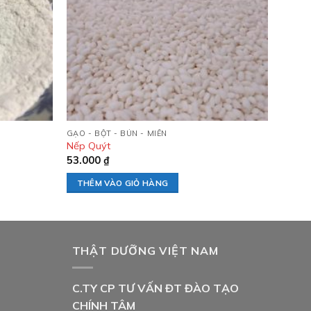
GẠO - BỘT - BÚN - MIẾN
Nếp Quýt
53.000
₫
THÊM VÀO GIỎ HÀNG
THẬT DƯỠNG VIỆT NAM
C.TY CP TƯ VẤN ĐT ĐÀO TẠO
CHÍNH TÂM