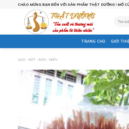
Skip
CHÀO MỪNG BẠN ĐẾN VỚI SẢN PHẨM THẬT DƯỠNG ! MỞ CỬA
to
content
Tìm
kiếm:
TRANG CHỦ
GIỚI THI
GẠO - BỘT - BÚN - MIẾN