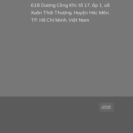
618 Dương Công Khi, tổ 17, ấp 1, xã
Xuân Thới Thượng, Huyện Hóc Môn,
TP. Hồ Chí Minh, Việt Nam