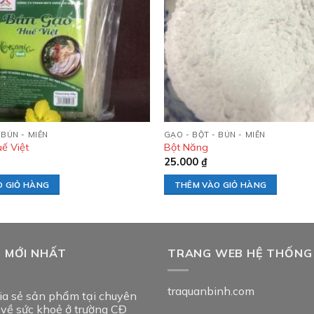
 BÚN - MIẾN
GẠO - BỘT - BÚN - MIẾN
ế Việt
Bột Năng
25.000
₫
O GIỎ HÀNG
THÊM VÀO GIỎ HÀNG
T MỚI NHẤT
TRANG WEB HỆ THỐNG
traquanbinh.com
ia sẻ sản phẩm tại chuyên
 về sức khoẻ ở trường CĐ