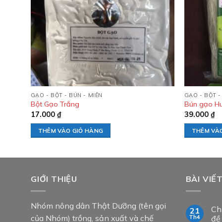
GẠO - BỘT - BÚN - MIẾN
GẠO - BỘT -
Bột Gạo Trắng
Bún gạo Hu
17.000
₫
39.000
₫
THÊM VÀO GIỎ HÀNG
THÊM VÀ
GIỚI THIỆU
BÀI VIẾ
Nhóm nông dân Thật Dưỡng (tên gọi
Ch
21
của Nhóm) trồng, sản xuất và chế
Th4
đề