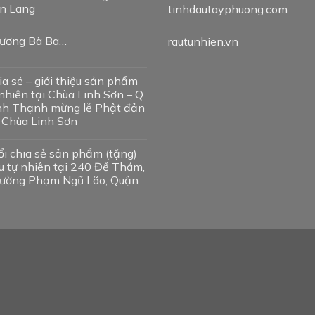
n Lang
tinhdautayphuong.com
ương Bà Ba…
rautunhien.vn
ia sẻ – giới thiệu sản phẩm
nhiên tại Chùa Linh Sơn – Q.
nh Thạnh mừng lễ Phật đản
i Chùa Linh Sơn
ổi chia sẻ sản phẩm (tặng)
u tự nhiên tại 240 Đề Thám,
ường Phạm Ngũ Lão, Quận