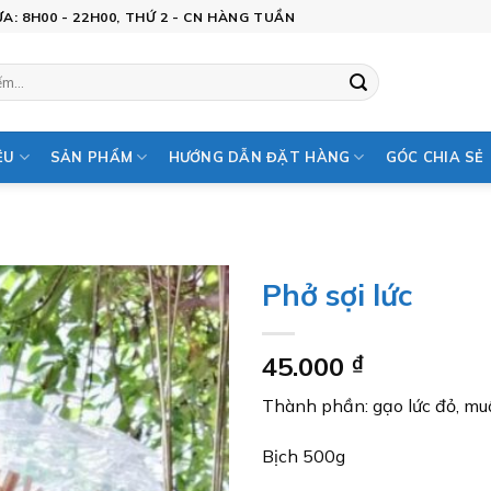
: 8H00 - 22H00, THỨ 2 - CN HÀNG TUẦN
ỆU
SẢN PHẨM
HƯỚNG DẪN ĐẶT HÀNG
GÓC CHIA SẺ
Phở sợi lức
Add to
45.000
₫
wishlist
Thành phần: gạo lức đỏ, mu
Bịch 500g