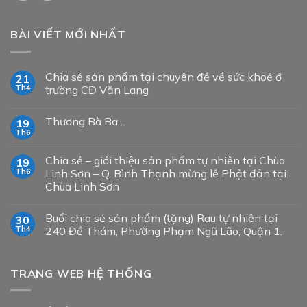
BÀI VIẾT MỚI NHẤT
Chia sẻ sản phẩm tại chuyên đề về sức khoẻ ở
21
Th4
trường CĐ Văn Lang
Thương Bà Ba…
19
Th6
Chia sẻ – giới thiệu sản phẩm tự nhiên tại Chùa
19
Th6
Linh Sơn – Q. Bình Thạnh mừng lễ Phật đản tại
Chùa Linh Sơn
Buổi chia sẻ sản phẩm (tặng) Rau tự nhiên tại
30
Th4
240 Đề Thám, Phường Phạm Ngũ Lão, Quận 1.
TRANG WEB HỆ THỐNG