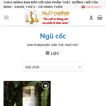
Skip
CHÀO MỪNG BẠN ĐẾN VỚI SẢN PHẨM THẬT DƯỠNG ! MỞ CỬA:
8H00 - 22H00, THỨ 2 - CN HÀNG TUẦN
Vietnamese
▼
to
content
Ngũ cốc
SẢN PHẨM ĐƯỢC GẮN THẺ “NGŨ CỐC”
LỌC
Add to
wishlist