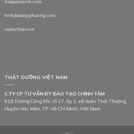
traquanbinh.com
tinhdautayphuong.com
rautunhien.vn
THẬT DƯỠNG VIỆT NAM
C.TY CP TƯ VẤN ĐT ĐÀO TẠO CHÍNH TÂM
618 Dương Công Khi, tổ 17, ấp 1, xã Xuân Thới Thượng,
Huyện Hóc Môn, TP. Hồ Chí Minh, Việt Nam