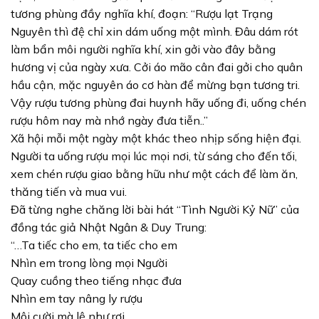
tương phùng đầy nghĩa khí, đoạn: “Rượu lạt Trạng
Nguyên thì đệ chỉ xin dám uống một mình. Đâu dám rót
làm bẩn môi người nghĩa khí, xin gởi vào đây bằng
hương vị của ngày xưa. Cởi áo mão cân đai gởi cho quân
hầu cận, mặc nguyên áo cơ hàn để mừng bạn tương tri.
Vậy rượu tương phùng đai huynh hãy uống đi, uống chén
rượu hôm nay mà nhớ ngày đưa tiễn..”
Xã hội mỗi một ngày một khác theo nhịp sống hiện đại.
Người ta uống rượu mọi lúc mọi nơi, từ sáng cho đến tối,
xem chén rượu giao bằng hữu như một cách để làm ăn,
thăng tiến và mua vui.
Đã từng nghe chăng lời bài hát “Tình Người Kỷ Nữ” của
đồng tác giả Nhật Ngân & Duy Trung:
“…Ta tiếc cho em, ta tiếc cho em
Nhìn em trong lòng mọi Người
Quay cuồng theo tiếng nhạc đưa
Nhìn em tay nâng ly rượu
Môi cười mà lệ như rơi