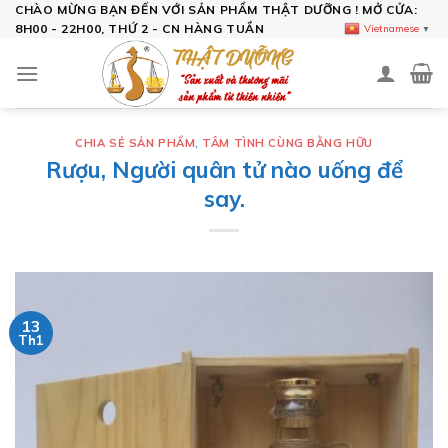
Skip
CHÀO MỪNG BẠN ĐẾN VỚI SẢN PHẨM THẬT DƯỠNG ! MỞ CỬA:
8H00 - 22H00, THỨ 2 - CN HÀNG TUẦN
Vietnamese
▼
to
content
CHIA SẺ SẢN PHẨM
,
TÂM TÌNH CÙNG BẰNG HỮU
Rượu, Người quân tử nào uống để
say.
13
Th1