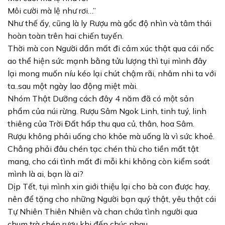
Môi cười mà lệ như rơi…”
Như thế ấy, cũng là ly Rượu mà gốc độ nhìn và tâm thái
hoàn toàn trên hai chiến tuyến.
Thời mà con Người dần mất đi cảm xúc thật qua cái nốc
ao thể hiện sức mạnh bằng tửu lượng thì tụi mình đây
lại mong muốn níu kéo lại chút chậm rãi, nhâm nhi ta với
ta..sau một ngày lao động miệt mài.
Nhóm Thật Dưỡng cách đây 4 năm đã có một sản
phẩm của núi rừng. Rượu Sâm Ngok Linh, tinh tuý, linh
thiêng của Trời Đất hấp thu qua củ, thân, hoa Sâm.
Rượu không phải uống cho khỏe mà uống là vì sức khoẻ.
Chẳng phải đâu chén tạc chén thù cho tiền mất tật
mang, cho cái tình mất đi mỗi khi không còn kiểm soát
mình là ai, bạn là ai?
Dịp Tết, tụi mình xin giới thiệu lại cho bà con được hay,
nên để tặng cho những Người bạn quý thật, yêu thật cái
Tự Nhiên Thiên Nhiên và chan chứa tình người qua
chum trà chén rượu khi đến chúc nhau.