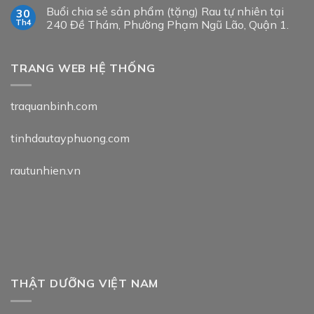
Buổi chia sẻ sản phẩm (tặng) Rau tự nhiên tại
30
Th4
240 Đề Thám, Phường Phạm Ngũ Lão, Quận 1.
TRANG WEB HỆ THỐNG
traquanbinh.com
tinhdautayphuong.com
rautunhien.vn
THẬT DƯỠNG VIỆT NAM