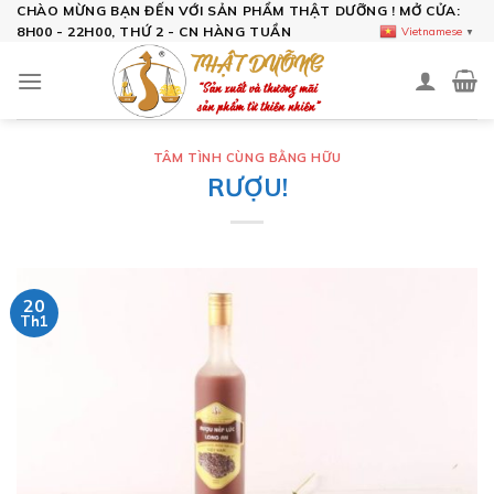
Skip
CHÀO MỪNG BẠN ĐẾN VỚI SẢN PHẨM THẬT DƯỠNG ! MỞ CỬA:
8H00 - 22H00, THỨ 2 - CN HÀNG TUẦN
Vietnamese
▼
to
content
TÂM TÌNH CÙNG BẰNG HỮU
RƯỢU!
20
Th1