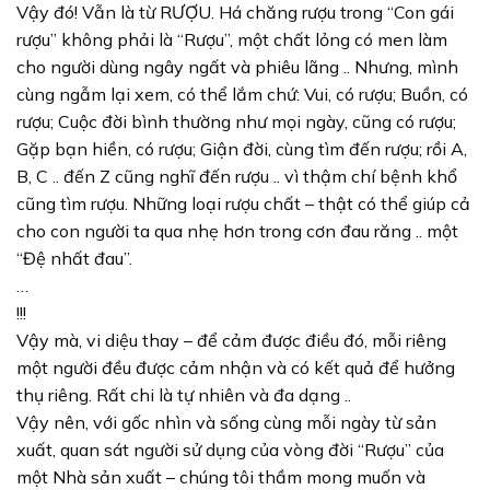
Vậy đó! Vẫn là từ RƯỢU. Há chăng rượu trong “Con gái
rượu” không phải là “Rượu”, một chất lỏng có men làm
cho người dùng ngây ngất và phiêu lãng .. Nhưng, mình
cùng ngẫm lại xem, có thể lắm chứ: Vui, có rượu; Buồn, có
rượu; Cuộc đời bình thường như mọi ngày, cũng có rượu;
Gặp bạn hiền, có rượu; Giận đời, cùng tìm đến rượu; rồi A,
B, C .. đến Z cũng nghĩ đến rượu .. vì thậm chí bệnh khổ
cũng tìm rượu. Những loại rượu chất – thật có thể giúp cả
cho con người ta qua nhẹ hơn trong cơn đau răng .. một
“Đệ nhất đau”.
…
!!!
Vậy mà, vi diệu thay – để cảm được điều đó, mỗi riêng
một người đều được cảm nhận và có kết quả để hưởng
thụ riêng. Rất chi là tự nhiên và đa dạng ..
Vậy nên, với gốc nhìn và sống cùng mỗi ngày từ sản
xuất, quan sát người sử dụng của vòng đời “Rượu” của
một Nhà sản xuất – chúng tôi thầm mong muốn và