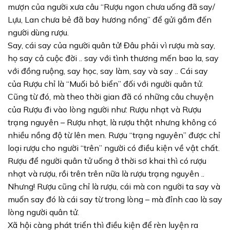
mượn của người xưa câu “Rượu ngon chưa uống đã say/
Lựu, Lan chưa bẻ đã bay hương nồng” để gửi gắm đến
người dùng rượu.
Say, cái say của người quân tử! Đâu phải vì rượu mà say,
họ say cả cuộc đời .. say với tình thương mến bao la, say
với đồng ruộng, say học, say làm, say và say .. Cái say
của Rượu chỉ là “Muối bỏ biển” đối với người quân tử.
Cũng từ đó, mà theo thời gian đã có những câu chuyện
của Rượu đi vào lòng người như: Rượu nhạt và Rượu
trạng nguyên – Rượu nhạt, là rượu thật nhưng không có
nhiều nồng độ từ lên men. Rượu “trạng nguyên” được chỉ
loại rượu cho người “trên” người có điều kiện về vật chất.
Rượu để người quân tử uống ở thời sơ khai thì có rượu
nhạt và rượu, rồi trên trên nữa là rượu trạng nguyên ..
Nhưng! Rượu cũng chỉ là rượu, cái mà con người ta say và
muốn say đó là cái say từ trong lòng – mà đỉnh cao là say
lòng người quân tử.
Xã hội càng phát triển thì điều kiện để rèn luyện ra