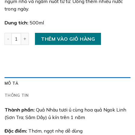
ngụm nhỏ và ngâm nuốt từ từ. Uống thêm nhiều nước
trong ngày.
Dung tích:
500ml
Nước Nhàu lên men số lượng
THÊM VÀO GIỎ HÀNG
MÔ TẢ
THÔNG TIN
Thành phần:
Quả Nhàu tươi ủ cùng hoa quả Ngok Linh
(Sơn Tra; Sâm Dây) ủ kín trên 1 năm
Đặc điểm:
Thơm, ngọt nhẹ dễ dùng