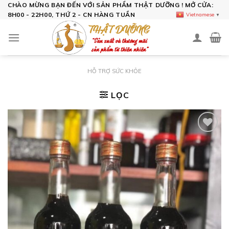
Skip
CHÀO MỪNG BẠN ĐẾN VỚI SẢN PHẨM THẬT DƯỠNG ! MỞ CỬA:
8H00 - 22H00, THỨ 2 - CN HÀNG TUẦN
Vietnamese
▼
to
content
HỖ TRỢ SỨC KHỎE
LỌC
Add to
wishlist