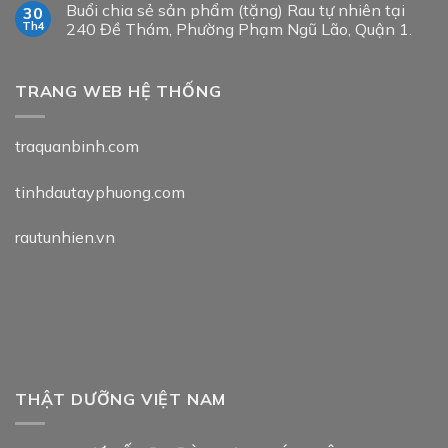
Buổi chia sẻ sản phẩm (tặng) Rau tự nhiên tại
30
Th4
240 Đề Thám, Phường Phạm Ngũ Lão, Quận 1.
TRANG WEB HỆ THỐNG
traquanbinh.com
tinhdautayphuong.com
rautunhien.vn
THẬT DƯỠNG VIỆT NAM