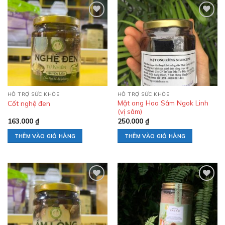
Add to
Add to
wishlist
wishlist
HỖ TRỢ SỨC KHỎE
HỖ TRỢ SỨC KHỎE
Mật ong Hoa Sâm Ngok Linh
Cốt nghệ đen
(vị sâm)
163.000
₫
250.000
₫
THÊM VÀO GIỎ HÀNG
THÊM VÀO GIỎ HÀNG
Add to
Add to
wishlist
wishlist