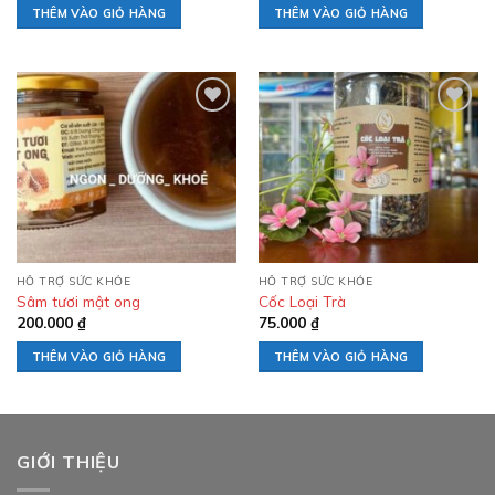
THÊM VÀO GIỎ HÀNG
THÊM VÀO GIỎ HÀNG
Add to
Add to
wishlist
wishlist
HỖ TRỢ SỨC KHỎE
HỖ TRỢ SỨC KHỎE
Sâm tươi mật ong
Cốc Loại Trà
200.000
₫
75.000
₫
THÊM VÀO GIỎ HÀNG
THÊM VÀO GIỎ HÀNG
GIỚI THIỆU