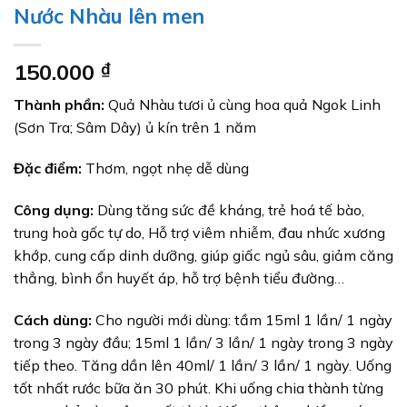
Nước Nhàu lên men
150.000
₫
Thành phần:
Quả Nhàu tươi ủ cùng hoa quả Ngok Linh
(Sơn Tra; Sâm Dây) ủ kín trên 1 năm
Đặc điểm:
Thơm, ngọt nhẹ dễ dùng
Công dụng:
Dùng tăng sức đề kháng, trẻ hoá tế bào,
trung hoà gốc tự do, Hỗ trợ viêm nhiễm, đau nhức xương
khớp, cung cấp dinh dưỡng, giúp giấc ngủ sâu, giảm căng
thẳng, bình ổn huyết áp, hỗ trợ bệnh tiểu đường…
Cách dùng:
Cho người mới dùng: tầm 15ml 1 lần/ 1 ngày
trong 3 ngày đầu; 15ml 1 lần/ 3 lần/ 1 ngày trong 3 ngày
tiếp theo. Tăng dần lên 40ml/ 1 lần/ 3 lần/ 1 ngày. Uống
tốt nhất rước bữa ăn 30 phút. Khi uống chia thành từng