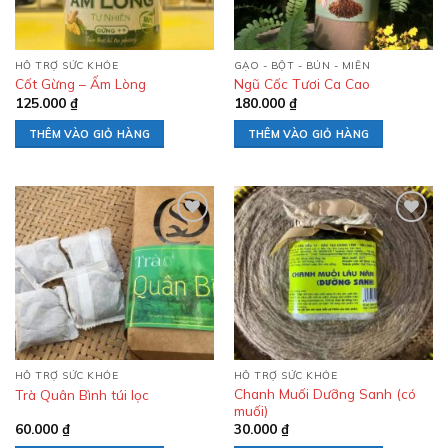
HỖ TRỢ SỨC KHỎE
GẠO - BỘT - BÚN - MIẾN
Cốt Gừng – Ấm Lòng
Ngũ Cốc Tươi Ca Cao
125.000
₫
180.000
₫
THÊM VÀO GIỎ HÀNG
THÊM VÀO GIỎ HÀNG
Add to
Add to
wishlist
wishlist
HỖ TRỢ SỨC KHỎE
HỖ TRỢ SỨC KHỎE
Chanh Muối Dưỡng Sanh (có
Trà Quân Bình túi lọc
muối)
60.000
₫
30.000
₫