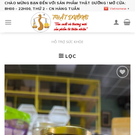
Skip
CHÀO MỪNG BẠN ĐẾN VỚI SẢN PHẨM THẬT DƯỠNG ! MỞ CỬA:
8H00 - 22H00, THỨ 2 - CN HÀNG TUẦN
Vietnamese
▼
to
content
HỖ TRỢ SỨC KHỎE
LỌC
Add to
wishlist