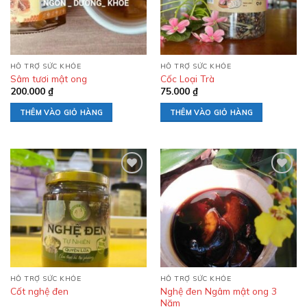
HỖ TRỢ SỨC KHỎE
HỖ TRỢ SỨC KHỎE
Sâm tươi mật ong
Cốc Loại Trà
200.000
₫
75.000
₫
THÊM VÀO GIỎ HÀNG
THÊM VÀO GIỎ HÀNG
Add to
Add to
wishlist
wishlist
HỖ TRỢ SỨC KHỎE
HỖ TRỢ SỨC KHỎE
Nghệ đen Ngâm mật ong 3
Cốt nghệ đen
Năm