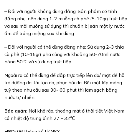
– Đối với người không dùng đắng: Sản phẩm có tính
đắng nhẹ, nên dùng 1-2 muỗng cà phê (5-10gr) trực tiếp
và sau mỗi muỗng sử dụng thì chuẩn bị sẵn một ly nước
ấm để tráng miệng sau khi dùng.
– Đối với người có thể dùng đắng nhẹ: Sử dụng 2-3 thìa
cà phê (10-15gr) pha cùng với khoảng 50-70ml nước
nóng 50℃ và sử dụng trực tiếp.
Ngoài ra có thể dùng để đắp trực tiếp lên da/ mặt để hỗ
trợ dưỡng da, tái tạo da, phục hồi da: Bôi một lớp mỏng
tuỳ theo nhu cầu sau 30- 60 phút thì làm sạch bằng
nước tự nhiên.
Bảo quản:
Nơi khô ráo, thoáng mát ở thời tiết Việt Nam
có nhiệt độ trung bình 27 – 32℃
HSD:
06 tháng kể từ NSX