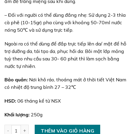
ấm để tráng miệng sau khi dùng.
– Đối với người có thể dùng đắng nhẹ: Sử dụng 2-3 thìa
cà phê (10-15gr) pha cùng với khoảng 50-70ml nước
nóng 50℃ và sử dụng trực tiếp.
Ngoài ra có thể dùng để đắp trực tiếp lên da/ mặt để hỗ
trợ dưỡng da, tái tạo da, phục hồi da: Bôi một lớp mỏng
tuỳ theo nhu cầu sau 30- 60 phút thì làm sạch bằng
nước tự nhiên.
Bảo quản:
Nơi khô ráo, thoáng mát ở thời tiết Việt Nam
có nhiệt độ trung bình 27 – 32℃
HSD:
06 tháng kể từ NSX
Khối lượng:
250g
Cốt nghệ sẻ số lượng
THÊM VÀO GIỎ HÀNG