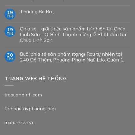
Thương Bà Ba…
19
Th6
Chia sẻ – giới thiệu sản phẩm tự nhiên tại Chùa
19
Th6
Linh Sơn – Q. Bình Thạnh mừng lễ Phật đản tại
Chùa Linh Sơn
Buổi chia sẻ sản phẩm (tặng) Rau tự nhiên tại
30
Th4
240 Đề Thám, Phường Phạm Ngũ Lão, Quận 1.
TRANG WEB HỆ THỐNG
traquanbinh.com
tinhdautayphuong.com
rautunhien.vn