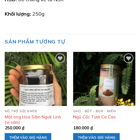
Khối lượng:
250g
SẢN PHẨM TƯƠNG TỰ
Add to
Add to
wishlist
wishlist
HỖ TRỢ SỨC KHỎE
GẠO - BỘT - BÚN - MIẾN
Mật ong Hoa Sâm Ngok Linh
Ngũ Cốc Tươi Ca Cao
(vị sâm)
250.000
₫
180.000
₫
THÊM VÀO GIỎ HÀNG
THÊM VÀO GIỎ HÀNG