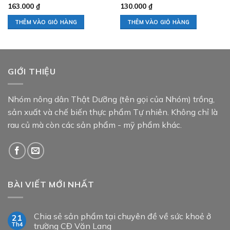
163.000
₫
130.000
₫
THÊM VÀO GIỎ HÀNG
THÊM VÀO GIỎ HÀNG
GIỚI THIỆU
Nhóm nông dân Thật Dưỡng (tên gọi của Nhóm) trồng,
sản xuất và chế biến thực phẩm Tự nhiên. Không chỉ là
rau củ mà còn các sản phẩm - mỹ phẩm khác.
BÀI VIẾT MỚI NHẤT
Chia sẻ sản phẩm tại chuyên đề về sức khoẻ ở
21
Th4
trường CĐ Văn Lang