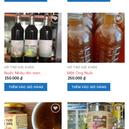
Add to
Add to
wishlist
wishlist
HỖ TRỢ SỨC KHỎE
HỖ TRỢ SỨC KHỎE
Nước Nhàu lên men
Mật Ong Nuôi
150.000
₫
250.000
₫
THÊM VÀO GIỎ HÀNG
THÊM VÀO GIỎ HÀNG
Add to
Add to
wishlist
wishlist