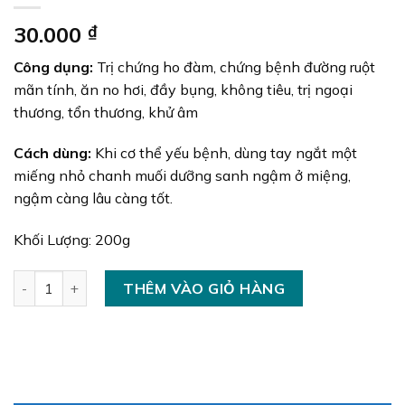
30.000
₫
Công dụng:
Trị chứng ho đàm, chứng bệnh đường ruột
mãn tính, ăn no hơi, đầy bụng, không tiêu, trị ngoại
thương, tổn thương, khử âm
Cách dùng:
Khi cơ thể yếu bệnh, dùng tay ngắt một
miếng nhỏ chanh muối dưỡng sanh ngậm ở miệng,
ngậm càng lâu càng tốt.
Khối Lượng: 200g
Chanh Muối Dưỡng Sanh (có muối) số lượng
THÊM VÀO GIỎ HÀNG