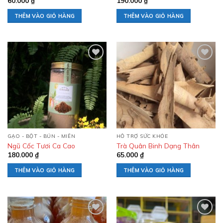
60.000
₫
190.000
₫
THÊM VÀO GIỎ HÀNG
THÊM VÀO GIỎ HÀNG
Add to
Add to
wishlist
wishlist
GẠO - BỘT - BÚN - MIẾN
HỖ TRỢ SỨC KHỎE
Ngũ Cốc Tươi Ca Cao
Trà Quân Binh Dạng Thân
180.000
₫
65.000
₫
THÊM VÀO GIỎ HÀNG
THÊM VÀO GIỎ HÀNG
Add to
Add to