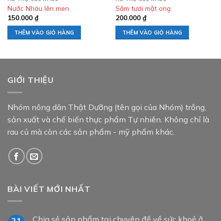
Nước Nhàu lên men
Sâm tươi mật ong
150.000
₫
200.000
₫
THÊM VÀO GIỎ HÀNG
THÊM VÀO GIỎ HÀNG
GIỚI THIỆU
Nhóm nông dân Thật Dưỡng (tên gọi của Nhóm) trồng,
sản xuất và chế biến thực phẩm Tự nhiên. Không chỉ là
rau củ mà còn các sản phẩm - mỹ phẩm khác.
BÀI VIẾT MỚI NHẤT
Chia sẻ sản phẩm tại chuyên đề về sức khoẻ ở
21