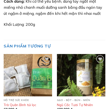
Cách dùng:
Khi cơ thể yếu bệnh, dùng tay ngắt một
miếng nhỏ chanh muối dưỡng sanh bằng đầu ngón tay
út ngậm ở miệng, ngậm đến khi hết mặn thì nhai nuốt
Khối Lượng: 200g
SẢN PHẨM TƯƠNG TỰ
Add to
Add to
wishlist
wishlist
HỖ TRỢ SỨC KHỎE
GẠO - BỘT - BÚN - MIẾN
Trà Quân Bình túi lọc
Ngũ Cốc Tươi Tự Nhiên