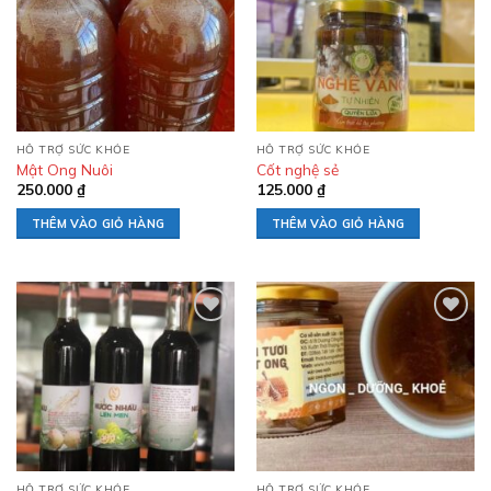
wishlist
wishlist
HỖ TRỢ SỨC KHỎE
HỖ TRỢ SỨC KHỎE
Mật Ong Nuôi
Cốt nghệ sẻ
250.000
₫
125.000
₫
THÊM VÀO GIỎ HÀNG
THÊM VÀO GIỎ HÀNG
Add to
Add to
wishlist
wishlist
HỖ TRỢ SỨC KHỎE
HỖ TRỢ SỨC KHỎE