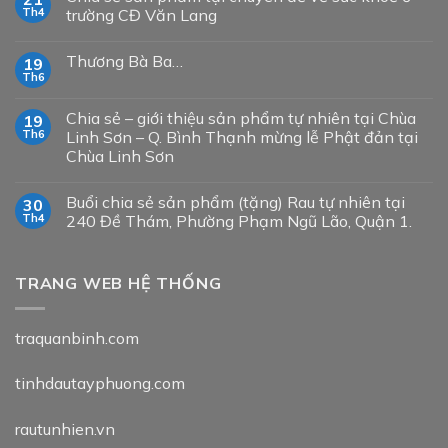
Th4
trường CĐ Văn Lang
Thương Bà Ba…
19
Th6
Chia sẻ – giới thiệu sản phẩm tự nhiên tại Chùa
19
Th6
Linh Sơn – Q. Bình Thạnh mừng lễ Phật đản tại
Chùa Linh Sơn
Buổi chia sẻ sản phẩm (tặng) Rau tự nhiên tại
30
Th4
240 Đề Thám, Phường Phạm Ngũ Lão, Quận 1.
TRANG WEB HỆ THỐNG
traquanbinh.com
tinhdautayphuong.com
rautunhien.vn