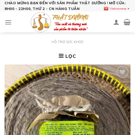
Skip
CHÀO MỪNG BẠN ĐẾN VỚI SẢN PHẨM THẬT DƯỠNG ! MỞ CỬA:
8H00 - 22H00, THỨ 2 - CN HÀNG TUẦN
Vietnamese
▼
to
content
HỖ TRỢ SỨC KHỎE
LỌC
Add to
wishlist