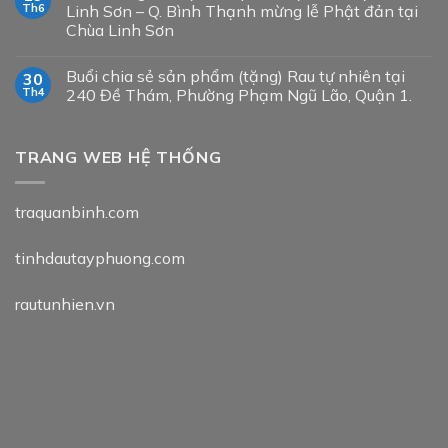
Th6
Linh Sơn – Q. Bình Thạnh mừng lễ Phật đản tại
Chùa Linh Sơn
Buổi chia sẻ sản phẩm (tặng) Rau tự nhiên tại
30
Th4
240 Đề Thám, Phường Phạm Ngũ Lão, Quận 1.
TRANG WEB HỆ THỐNG
traquanbinh.com
tinhdautayphuong.com
rautunhien.vn