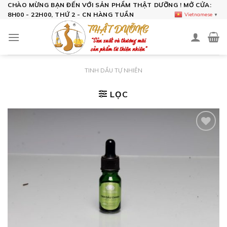
Skip
CHÀO MỪNG BẠN ĐẾN VỚI SẢN PHẨM THẬT DƯỠNG ! MỞ CỬA:
8H00 - 22H00, THỨ 2 - CN HÀNG TUẦN
Vietnamese
▼
to
content
TINH DẦU TỰ NHIÊN
LỌC
Add to
wishlist