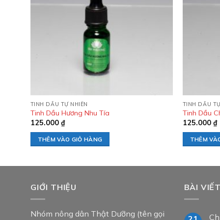
wishlist
TINH DẦU TỰ NHIÊN
TINH DẦU TỰ
Tinh Dầu Hương Nhu Tía
Tinh Dầu C
125.000
₫
125.000
₫
THÊM VÀO GIỎ HÀNG
THÊM VÀ
GIỚI THIỆU
BÀI VIẾ
Nhóm nông dân Thật Dưỡng (tên gọi
Ch
21