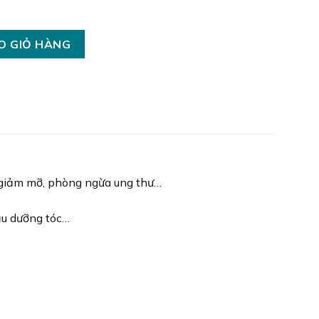
O GIỎ HÀNG
, giảm mỡ, phòng ngừa ung thư…
dầu dưỡng tóc…