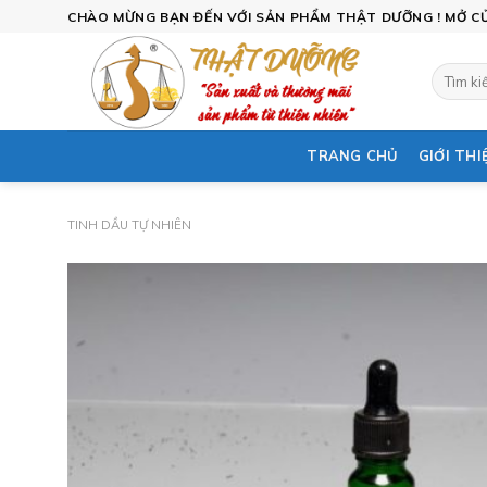
Skip
CHÀO MỪNG BẠN ĐẾN VỚI SẢN PHẨM THẬT DƯỠNG ! MỞ CỬA
to
content
Tìm
kiếm:
TRANG CHỦ
GIỚI THI
TINH DẦU TỰ NHIÊN