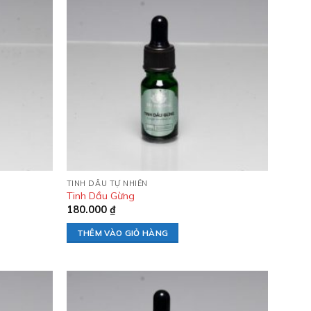
Add to
Add to
wishlist
wishlist
TINH DẦU TỰ NHIÊN
Tinh Dầu Gừng
180.000
₫
THÊM VÀO GIỎ HÀNG
Add to
Add to