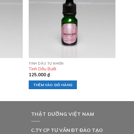
wishlist
wishlist
TINH DẦU TỰ NHIÊN
Tinh Dầu Bưởi
125.000
₫
THÊM VÀO GIỎ HÀNG
THẬT DƯỠNG VIỆT NAM
C.TY CP TƯ VẤN ĐT ĐÀO TẠO