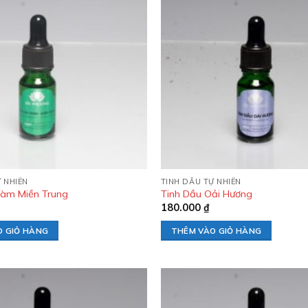
Add to
wishlist
 NHIÊN
TINH DẦU TỰ NHIÊN
ràm Miền Trung
Tinh Dầu Oải Hương
180.000
₫
O GIỎ HÀNG
THÊM VÀO GIỎ HÀNG
Add to