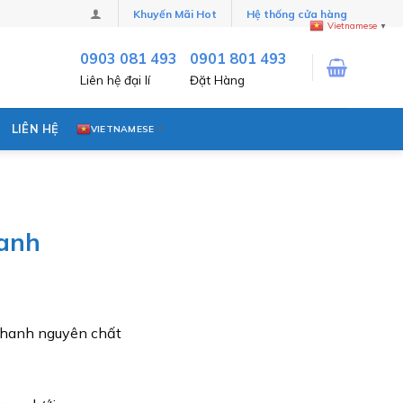
Khuyến Mãi Hot
Hệ thống cửa hàng
Vietnamese
▼
0903 081 493
0901 801 493
Liên hệ đại lí
Đặt Hàng
LIÊN HỆ
VIETNAMESE
▼
hanh
chanh nguyên chất