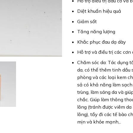
Hỗ trợ điều trị đau cơ và 
Diệt khuẩn hiệu quả
Giảm sốt
Tăng năng lượng
Khắc phục đau dạ dày
Hỗ trợ và điều trị các cơn
Chăm sóc da: Tác dụng tố
da, có thể thêm tinh dầu 
phòng và các loại kem ch
sả có khả năng làm sạch 
trùng, làm sáng da và giú
chắc. Giúp làm thông tho
lông (tránh được viêm da
lông), tẩy đi các tế bào c
mịn và khỏe mạnh,..