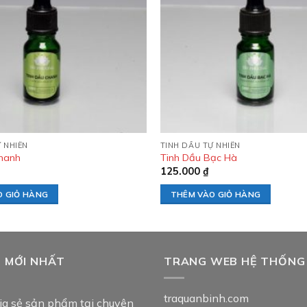
wishlist
 NHIÊN
TINH DẦU TỰ NHIÊN
hanh
Tinh Dầu Bạc Hà
125.000
₫
O GIỎ HÀNG
THÊM VÀO GIỎ HÀNG
T MỚI NHẤT
TRANG WEB HỆ THỐNG
traquanbinh.com
ia sẻ sản phẩm tại chuyên