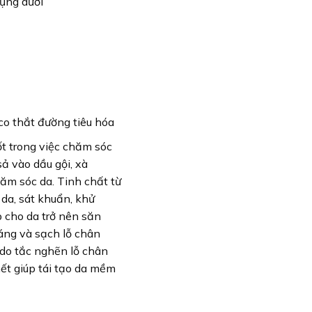
bụng dưới
 co thắt đường tiêu hóa
t trong việc chăm sóc
sả vào dầu gội, xà
ăm sóc da. Tinh chất từ
da, sát khuẩn, khử
p cho da trở nên săn
áng và sạch lỗ chân
 do tắc nghẽn lỗ chân
hết giúp tái tạo da mềm