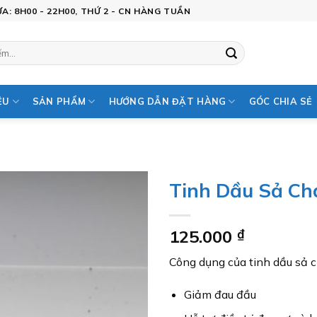
: 8H00 - 22H00, THỨ 2 - CN HÀNG TUẦN
ỆU
SẢN PHẨM
HƯỚNG DẪN ĐẶT HÀNG
GÓC CHIA SẺ
Tinh Dầu Sả C
Add to
125.000
₫
wishlist
Công dụng của tinh dầu sả 
Giảm đau đầu