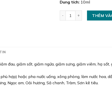
Dung tích:
10ml
Tinh Dầu Sả Chanh số lượng
THÊM VÀ
TIN
 giảm đau, giảm sốt, giảm ngứa, giảm sưng, giảm viêm, hạ sốt
dầu phù hợp) hoặc pha nước uống, xông phòng, làm nước hoa, 
ừng, Ngọc am, Oải hương, Sả chanh, Tràm, Sơn kê tiêu.