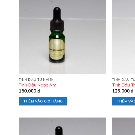
Add to
wishlist
TINH DẦU TỰ NHIÊN
TINH DẦU TỰ
Tinh Dầu Ngọc Am
Tinh Dầu T
180.000
₫
125.000
₫
THÊM VÀO GIỎ HÀNG
THÊM VÀ
Add to