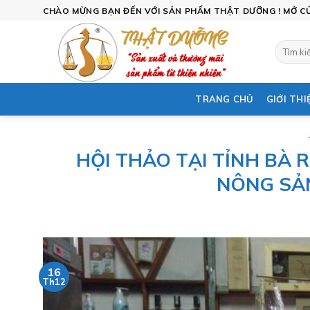
Skip
CHÀO MỪNG BẠN ĐẾN VỚI SẢN PHẨM THẬT DƯỠNG ! MỞ CỬA
to
content
Tìm
kiếm:
TRANG CHỦ
GIỚI THI
HỘI THẢO TẠI TỈNH BÀ R
NÔNG SẢ
16
Th12