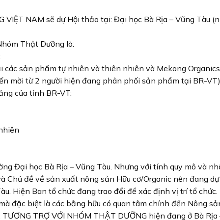
VIỆT NAM sẽ dự Hội thảo tại: Đại học Bà Rịa – Vũng Tàu (
 Nhóm Thật Dưỡng là:
;
 các sản phẩm tự nhiên và thiên nhiên và Mekong Organics
kiến mời từ 2 người hiện đang phân phối sản phẩm tại BR-VT
ăng của tỉnh BR-VT:
 nhiên
rường Đại học Bà Rịa – Vũng Tàu. Nhưng với tính quy mô và n
i và Chủ đề về sản xuất nông sản Hữu cơ/Organic nên đang dự
u. Hiện Ban tổ chức đang trao đổi để xác định vị trí tổ chức.
à đặc biệt là các bằng hữu có quan tâm chính đến Nông sản
ẾT, TƯƠNG TRỢ VỚI NHÓM THẬT DƯỠNG hiện đang ở Bà Rịa 