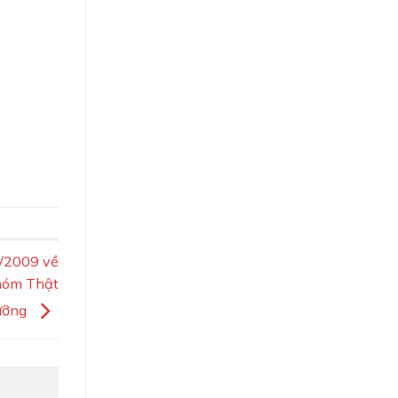
1/2009 về
nhóm Thật
ưỡng