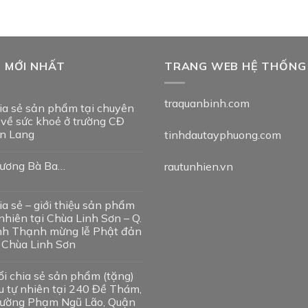
T MỚI NHẤT
TRANG WEB HỆ THỐNG
traquanbinh.com
ia sẻ sản phẩm tại chuyên
 về sức khoẻ ở trường CĐ
n Lang
tinhdautayphuong.com
ương Bà Ba…
rautunhien.vn
ia sẻ – giới thiệu sản phẩm
nhiên tại Chùa Linh Sơn – Q.
nh Thạnh mừng lễ Phật đản
i Chùa Linh Sơn
ổi chia sẻ sản phẩm (tặng)
u tự nhiên tại 240 Đề Thám,
ường Phạm Ngũ Lão, Quận