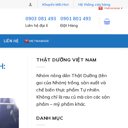
Khuyến Mãi Hot
Hệ thống cửa hàng
Vietnamese
▼
0903 081 493
0901 801 493
Liên hệ đại lí
Đặt Hàng
LIÊN HỆ
VIETNAMESE
▼
THẬT DƯỠNG VIỆT NAM
H:
Nhóm nông dân Thật Dưỡng (tên
goi của Nhóm) trồng, sản xuất và
chế biến thực phẩm Tự nhiên.
Không chỉ là rau củ mà còn các sản
phẩm – mỹ phẩm khác.
DANH MỤC