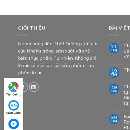
GIỚI THIỆU
BÀI VIẾ
Nhóm nông dân Thật Dưỡng (tên gọi
Ch
21
của Nhóm) trồng, sản xuất và chế
Th4
đề
Vă
biến thực phẩm Tự nhiên. Không chỉ
là rau củ mà còn các sản phẩm - mỹ
Th
19
phẩm khác.
Th6
Ch
19
Th6
tự 
Tìm đường
Bì
tạ
Chat Zalo
Bu
30
Th4
Ra
Ph