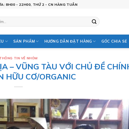
: 8H00 - 22H00, THỨ 2 - CN HÀNG TUẦN
ỆU
SẢN PHẨM
HƯỚNG DẪN ĐẶT HÀNG
GÓC CHIA SẺ
THÔNG TIN VỀ NHÓM
ỊA – VŨNG TÀU VỚI CHỦ ĐỀ CHÍN
N HỮU CƠ/ORGANIC