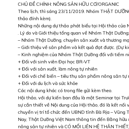
CHỦ ĐỀ CHÍNH: NÔNG SẢN HỮU CƠ/ORGANIC
Theo lịch, thì sáng 23/11/2019. Nhóm THẬT DƯỠNG 
thảo đính kèm).
Những nội dung dự thảo phát biểu tại Hội thảo của
. Lý do và Giới thiệu tổng quan về Nhóm Thật Dưỡng
– Nhóm Thật Dưỡng, chuyên sản xuất và thương mại
– Giới thiệu về sản phẩm và kết quả đạt được. (Dự 
– Kinh nghiệm của Nhóm Thật Dưỡng đối với tiềm n
+ Đối với sinh viên Đại học BR-VT
+ Đối với sản xuất, làm nông tự nhiên
+ Đối với chế biến – tiêu thụ sản phẩm nông sản tự
+ Đối với du lịch và sức khỏe
Các nội dung khác có trong file gửi kèm theo.
Hội thảo, với dự kiến ban đầu là một Seminar tại T
sự cần thiết về Nội dung của Hội thảo, đó là kết nố
chuyển vị trí tổ chức đến UBND tỉnh Bà Rịa – Vũng Tà
Nay, Thật Dưỡng Việt Nam thông tin đến Bằng hữu m
nông sản tự nhiên và CÓ MỐI LIÊN HỆ THÂN THI