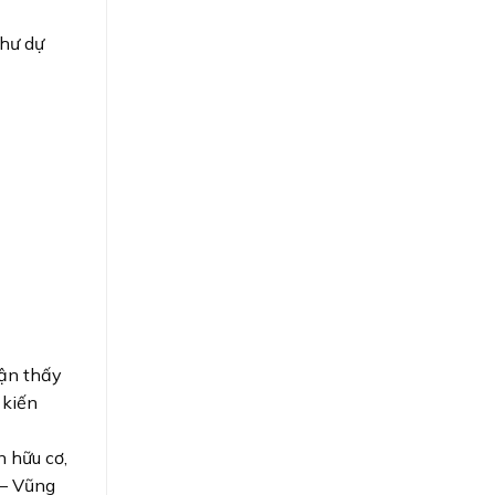
như dự
)
hận thấy
 kiến
 hữu cơ,
– Vũng